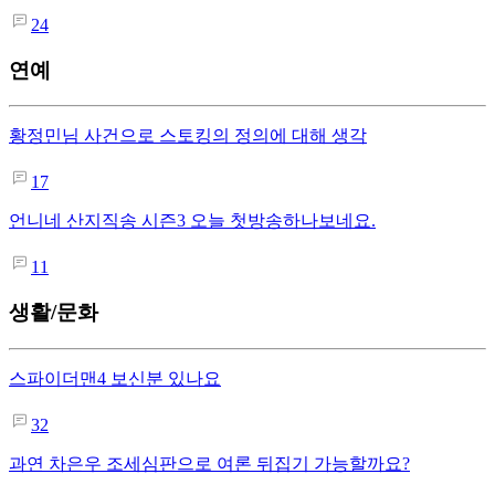
24
연예
황정민님 사건으로 스토킹의 정의에 대해 생각
17
언니네 산지직송 시즌3 오늘 첫방송하나보네요.
11
생활/문화
스파이더맨4 보신분 있나요
32
과연 차은우 조세심판으로 여론 뒤집기 가능할까요?