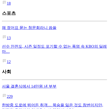
18
스포츠
왜 졌어요 묻는 청문회라니 씁쓸
13
선수 안전도, 시즌 일정도 포기할 수 없는 폭염 속 KBO의 딜레
마…
12
사회
서울 결혼식에서 14만원 낸 부부
229
한밤중 도로에 뛰어든 취객… 목숨을 잃은 것도 참변이지만,