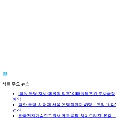
서플 주요 뉴스
'직원 부당 지시·괴롭힘 의혹' 이태원특조위 조사국장
해임
극한 폭염 속 어제 서울 온열질환자 49명…연일 '최다'
경신
한국전자기술연구원서 유독물질 '하이드라진' 유출…