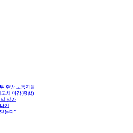
분투 주방 노동자들
최고치 마감(종합)
지막 맞아
소나기
 믿는다"