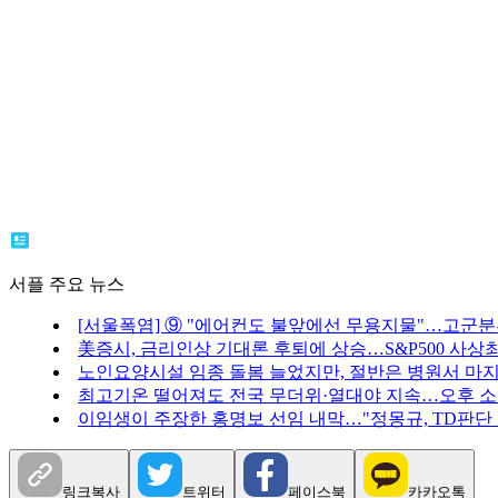
서플 주요 뉴스
[서울폭염] ⑨ "에어컨도 불앞에선 무용지물"…고군
美증시, 금리인상 기대론 후퇴에 상승…S&P500 사상
노인요양시설 임종 돌봄 늘었지만, 절반은 병원서 마
최고기온 떨어져도 전국 무더위·열대야 지속…오후 
이임생이 주장한 홍명보 선임 내막…"정몽규, TD판단
링크복사
트위터
페이스북
카카오톡