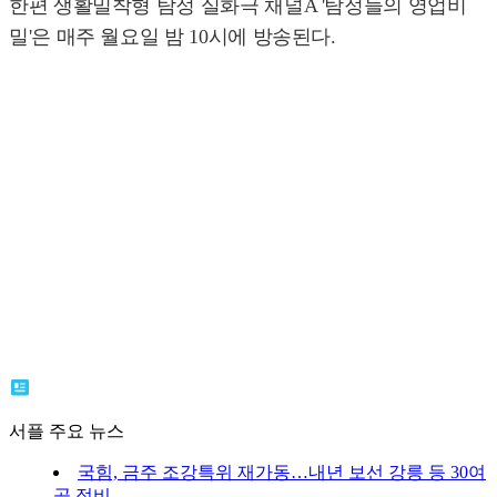
한편 생활밀착형 탐정 실화극 채널A '탐정들의 영업비
밀'은 매주 월요일 밤 10시에 방송된다.
서플 주요 뉴스
국힘, 금주 조강특위 재가동…내년 보선 강릉 등 30여
곳 정비