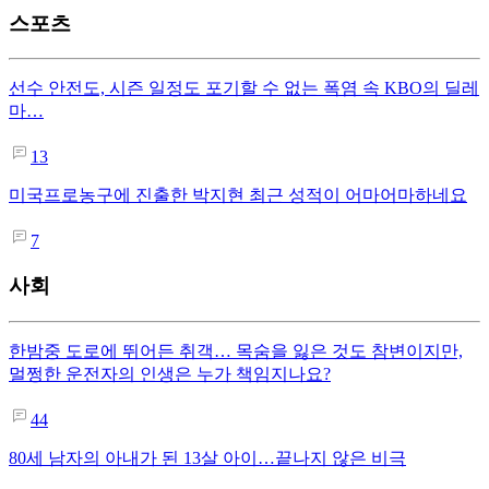
스포츠
선수 안전도, 시즌 일정도 포기할 수 없는 폭염 속 KBO의 딜레
마…
13
미국프로농구에 진출한 박지현 최근 성적이 어마어마하네요
7
사회
한밤중 도로에 뛰어든 취객… 목숨을 잃은 것도 참변이지만,
멀쩡한 운전자의 인생은 누가 책임지나요?
44
80세 남자의 아내가 된 13살 아이…끝나지 않은 비극