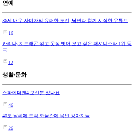
연예
86세 배우 사미자의 유쾌한 도전, 남편과 함께 시작한 유튜브
16
카리나, 지드래곤 꺾고 옷장 뺏어 오고 싶은 패셔니스타 1위 등
극
12
생활/문화
스파이더맨4 보신분 있나요
46
40도 날씨에 트럭 화물칸에 묶인 강아지들
26