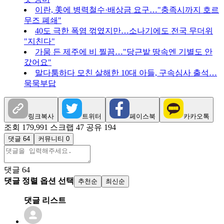
이란, 美에 병력철수·배상금 요구…"충족시까지 호르
무즈 폐쇄"
40도 극한 폭염 꺾였지만…소나기에도 전국 무더위
"지친다"
가뭄 든 제주에 비 찔끔…"당근밭 땅속엔 기별도 안
갔어요"
말다툼하다 모친 살해한 10대 아들, 구속심사 출석…
묵묵부답
링크복사
트위터
페이스북
카카오톡
조회 179,991
스크랩 47
공유 194
댓글 64
커뮤니티 0
댓글
64
댓글 정렬 옵션 선택
추천순
최신순
댓글 리스트