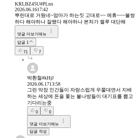
KRLBZ45U#PLnx
2026.06.16
17:42
뿌린대로 거뒀네~엄마가 하는짓 고대로~~ 에휴~~~불쌍
하다 해야하나 잘됐다 해야하나 본처가 젤루 대단해
댓글 더보기메뉴
답글
1
71
7
박환철#kHjJ
2026.06.17
13:58
그런 막장 인간들이 자랑스럽게 우쭐대면서 지배
하는 세상에 돈을 쫓는 불나방들이 대기표를 뽑고
기다리는중
0
0
댓글 더보기메뉴
답글 작성