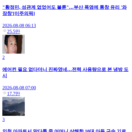
"황정민, 성관계 없었어도 불륜"…부산 폭염에 통창 유리 '와
장창'[이주의픽]
2026-08-08 06:13
25.5만
2
에어컨 필요 없다더니 진짜였네…전력 사용량으로 본 냉방 도
시
2026-08-08 07:00
17.7만
3
인천 아파트서 말다툼 중 어머니 살해한 10대 아들 구속 기로