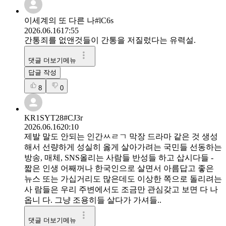
이세계의 또 다른 나#lC6s
2026.06.16
17:55
간통죄를 없앤것들이 간통을 저질렀다는 유력설.
댓글 더보기메뉴
답글 작성
8
0
KR1SYT28#CJ3r
2026.06.16
20:10
제발 말도 안되는 인간ㅆㄹㄱ 막장 드라마 같은 것 생성
해서 선량하게 성실히 옳게 살아가려는 국민들 선동하는
방송, 매체, SNS올리는 사람들 반성들 하고 삽시다들 -
짧은 인생 어째꺼나 한국인으로 살면서 아름답고 좋은
뉴스 또는 가십거리도 많은데도 이상한 쪽으로 돌리려는
사 람들은 우리 주변에서도 조금만 관심갖고 보면 다 나
옵니 다. 그냥 조용히들 살다가 가셔들..
댓글 더보기메뉴