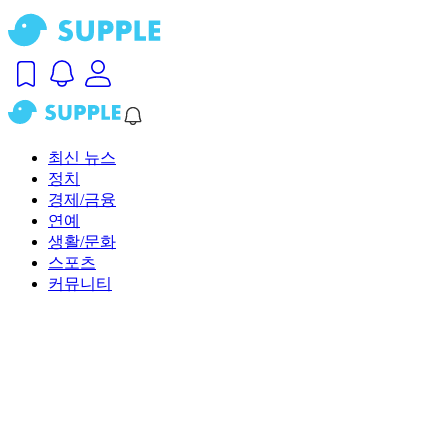
최신 뉴스
정치
경제/금융
연예
생활/문화
스포츠
커뮤니티