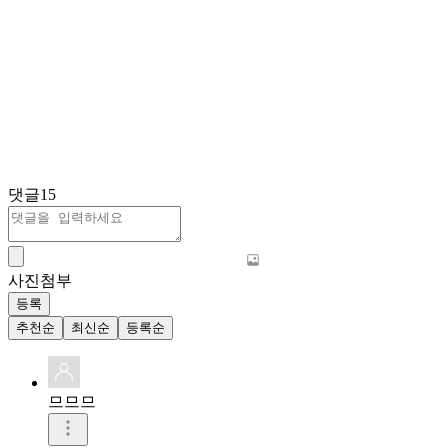
댓글
15
사진첨부
등록
추천순
최신순
등록순
므므므