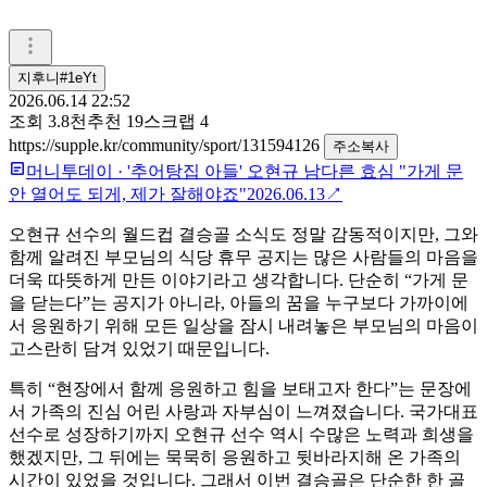
지후니#1eYt
2026.06.14 22:52
조회
3.8천
추천
19
스크랩
4
https://supple.kr/community/sport/131594126
주소복사
머니투데이
·
'추어탕집 아들' 오현규 남다른 효심 "가게 문
안 열어도 되게, 제가 잘해야죠"
2026.06.13
↗
오현규 선수의 월드컵 결승골 소식도 정말 감동적이지만, 그와
함께 알려진 부모님의 식당 휴무 공지는 많은 사람들의 마음을
더욱 따뜻하게 만든 이야기라고 생각합니다. 단순히 “가게 문
을 닫는다”는 공지가 아니라, 아들의 꿈을 누구보다 가까이에
서 응원하기 위해 모든 일상을 잠시 내려놓은 부모님의 마음이
고스란히 담겨 있었기 때문입니다.
특히 “현장에서 함께 응원하고 힘을 보태고자 한다”는 문장에
서 가족의 진심 어린 사랑과 자부심이 느껴졌습니다. 국가대표
선수로 성장하기까지 오현규 선수 역시 수많은 노력과 희생을
했겠지만, 그 뒤에는 묵묵히 응원하고 뒷바라지해 온 가족의
시간이 있었을 것입니다. 그래서 이번 결승골은 단순한 한 골