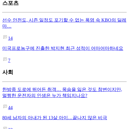
스포츠
선수 안전도, 시즌 일정도 포기할 수 없는 폭염 속 KBO의 딜레
마…
14
미국프로농구에 진출한 박지현 최근 성적이 어마어마하네요
7
사회
한밤중 도로에 뛰어든 취객… 목숨을 잃은 것도 참변이지만,
멀쩡한 운전자의 인생은 누가 책임지나요?
44
80세 남자의 아내가 된 13살 아이…끝나지 않은 비극