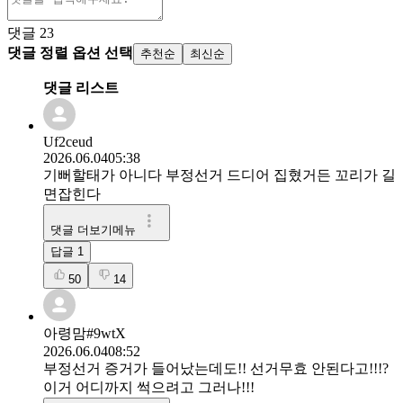
댓글
23
댓글 정렬 옵션 선택
추천순
최신순
댓글 리스트
Uf2ceud
2026.06.04
05:38
기뻐할태가 아니다 부정선거 드디어 집혔거든 꼬리가 길
면잡힌다
댓글 더보기메뉴
답글
1
50
14
아령맘#9wtX
2026.06.04
08:52
부정선거 증거가 들어났는데도!! 선거무효 안된다고!!!?
이거 어디까지 썩으려고 그러나!!!