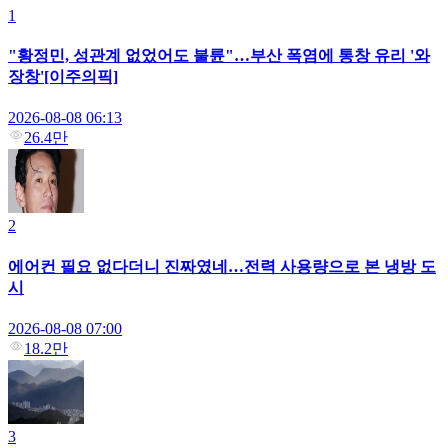
1
"황정민, 성관계 없었어도 불륜"…부산 폭염에 통창 유리 '와
장창'[이주의픽]
2026-08-08 06:13
26.4만
2
에어컨 필요 없다더니 진짜였네…전력 사용량으로 본 냉방 도
시
2026-08-08 07:00
18.2만
3