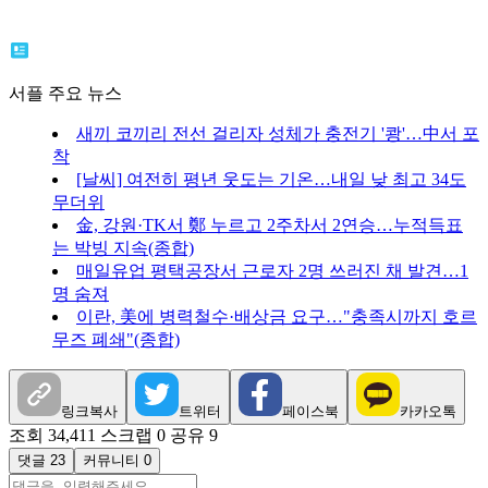
서플 주요 뉴스
새끼 코끼리 전선 걸리자 성체가 충전기 '쾅'…中서 포
착
[날씨] 여전히 평년 웃도는 기온…내일 낮 최고 34도
무더위
金, 강원·TK서 鄭 누르고 2주차서 2연승…누적득표
는 박빙 지속(종합)
매일유업 평택공장서 근로자 2명 쓰러진 채 발견…1
명 숨져
이란, 美에 병력철수·배상금 요구…"충족시까지 호르
무즈 폐쇄"(종합)
링크복사
트위터
페이스북
카카오톡
조회 34,411
스크랩 0
공유 9
댓글 23
커뮤니티 0