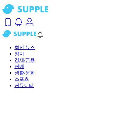
최신 뉴스
정치
경제/금융
연예
생활/문화
스포츠
커뮤니티