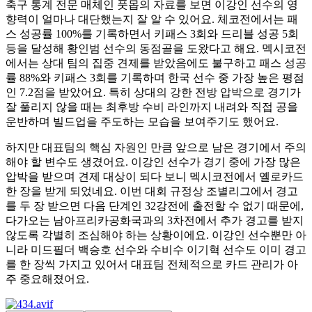
축구 통계 전문 매체인 풋몹의 자료를 보면 이강인 선수의 영
향력이 얼마나 대단했는지 잘 알 수 있어요. 체코전에서는 패
스 성공률 100%를 기록하면서 키패스 3회와 드리블 성공 5회
등을 달성해 황인범 선수의 동점골을 도왔다고 해요. 멕시코전
에서는 상대 팀의 집중 견제를 받았음에도 불구하고 패스 성공
률 88%와 키패스 3회를 기록하며 한국 선수 중 가장 높은 평점
인 7.2점을 받았어요. 특히 상대의 강한 전방 압박으로 경기가
잘 풀리지 않을 때는 최후방 수비 라인까지 내려와 직접 공을
운반하며 빌드업을 주도하는 모습을 보여주기도 했어요.
하지만 대표팀의 핵심 자원인 만큼 앞으로 남은 경기에서 주의
해야 할 변수도 생겼어요. 이강인 선수가 경기 중에 가장 많은
압박을 받으며 견제 대상이 되다 보니 멕시코전에서 옐로카드
한 장을 받게 되었네요. 이번 대회 규정상 조별리그에서 경고
를 두 장 받으면 다음 단계인 32강전에 출전할 수 없기 때문에,
다가오는 남아프리카공화국과의 3차전에서 추가 경고를 받지
않도록 각별히 조심해야 하는 상황이에요. 이강인 선수뿐만 아
니라 미드필더 백승호 선수와 수비수 이기혁 선수도 이미 경고
를 한 장씩 가지고 있어서 대표팀 전체적으로 카드 관리가 아
주 중요해졌어요.