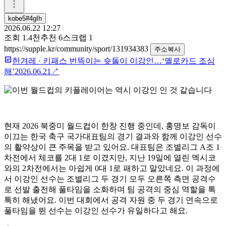
kobe5#4gIh
2026.06.22 12:27
조회
1.4천
추천
6
스크랩
1
https://supple.kr/community/sport/131934383
주소복사
한겨레
·
키패스 번뜩이는 슛돌이 이강인…‘옐로카드 조심
해’
2026.06.21
↗
현재 2026 북중미 월드컵이 한창 진행 중인데, 홍명보 감독이
이끄는 한국 축구 국가대표팀의 경기 결과와 함께 이강인 선수
의 활약상이 큰 주목을 받고 있어요. 대표팀은 조별리그 A조 1
차전에서 체코를 2대 1로 이겼지만, 지난 19일에 열린 멕시코
와의 2차전에서는 아쉽게 0대 1로 패하고 말았네요. 이 과정에
서 이강인 선수는 조별리그 두 경기 모두 오른쪽 측면 공격수
로 선발 출전해 풀타임을 소화하며 팀 공격의 중심 역할을 톡
톡히 해냈어요. 이번 대회에서 공격 자원 중 두 경기 연속으로
풀타임을 뛴 선수는 이강인 선수가 유일하다고 해요.