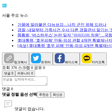
서플 주요 뉴스
가뭄에 말라붙은 다뉴브강…나치 군인 유해 드러나
경찰, 내달부터 가족사건 수사 다른 경찰관서 맡기는 '
與황희, '버스하우스' 논란 일자 "아이디어 차원"…국힘 
李대통령, '호우피해' 안동·의성 관할 4개면 특별재난
[속보] 李대통령 '호우 피해' 안동·의성 4개면 특별재
링크복사
트위터
페이스북
카카오톡
조회 376
스크랩 0
공유 0
댓글 0
커뮤니티 0
댓글
0
댓글 정렬 옵션 선택
추천순
최신순
댓글이 없습니다.