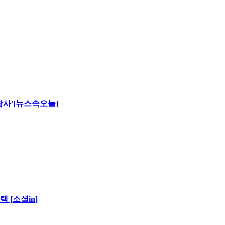
 참사'[뉴스속오늘]
 [소셜in]