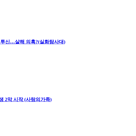
채 투신…살해 의혹?(실화탐사대)
생 2막 시작 (사랑의가족)