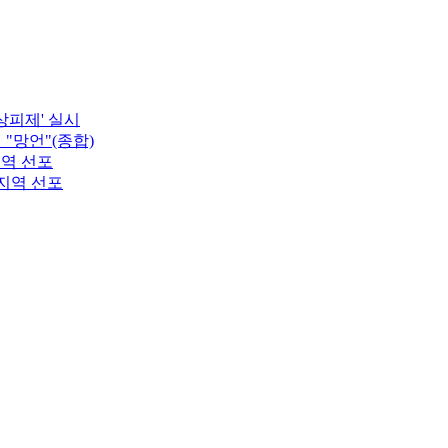
상피제' 실시
"망언"(종합)
지역 선포
난지역 선포