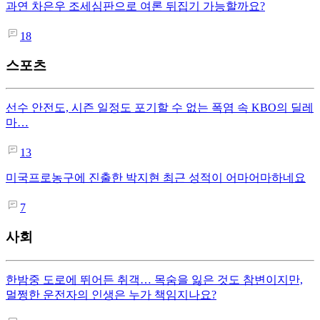
과연 차은우 조세심판으로 여론 뒤집기 가능할까요?
18
스포츠
선수 안전도, 시즌 일정도 포기할 수 없는 폭염 속 KBO의 딜레
마…
13
미국프로농구에 진출한 박지현 최근 성적이 어마어마하네요
7
사회
한밤중 도로에 뛰어든 취객… 목숨을 잃은 것도 참변이지만,
멀쩡한 운전자의 인생은 누가 책임지나요?