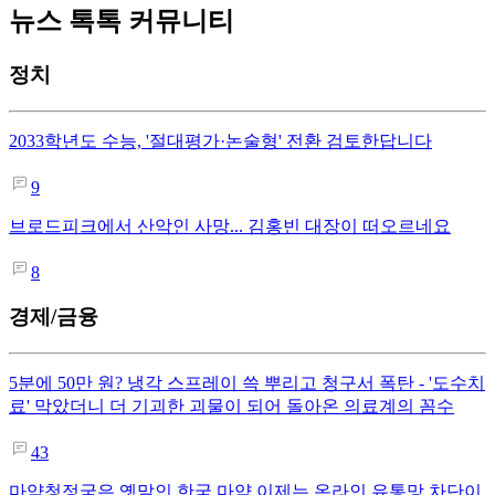
뉴스 톡톡 커뮤니티
정치
2033학년도 수능, '절대평가·논술형' 전환 검토한답니다
9
브로드피크에서 산악인 사망... 김홍빈 대장이 떠오르네요
8
경제/금융
5분에 50만 원? 냉각 스프레이 쓱 뿌리고 청구서 폭탄 - '도수치
료' 막았더니 더 기괴한 괴물이 되어 돌아온 의료계의 꼼수
43
마약청정국은 옛말인 한국,마약 이제는 온라인 유통망 차단이