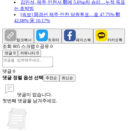
김민석, 제주·인천서 鄭에 5.6%p차 승리…누적 득표
는 초박빙
[속보] 與경선 제주·인천 당원투표…金 47.75%·鄭
42.08%·宋 10.17%
링크복사
트위터
페이스북
카카오톡
조회 805
스크랩 0
공유 0
댓글 0
커뮤니티 0
댓글
0
댓글 정렬 옵션 선택
추천순
최신순
댓글이 없습니다.
첫번째 댓글을 남겨주세요.