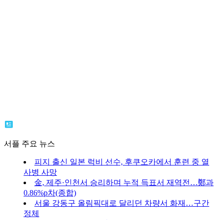
서플 주요 뉴스
피지 출신 일본 럭비 선수, 후쿠오카에서 훈련 중 열
사병 사망
金, 제주·인천서 승리하며 누적 득표서 재역전…鄭과
0.86%p차(종합)
서울 강동구 올림픽대로 달리던 차량서 화재…구간
정체