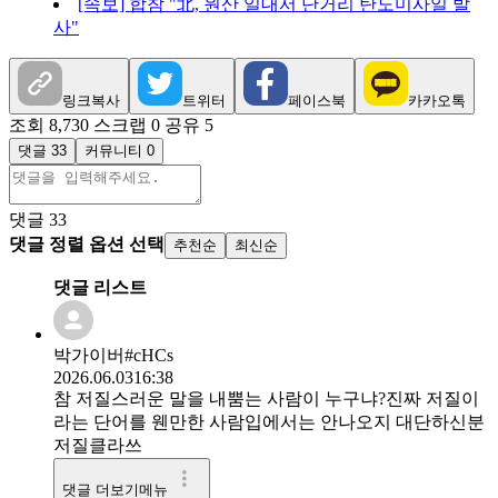
[속보] 합참 "北, 원산 일대서 단거리 탄도미사일 발
사"
링크복사
트위터
페이스북
카카오톡
조회 8,730
스크랩 0
공유 5
댓글 33
커뮤니티 0
댓글
33
댓글 정렬 옵션 선택
추천순
최신순
댓글 리스트
박가이버#cHCs
2026.06.03
16:38
참 저질스러운 말을 내뿜는 사람이 누구냐?진짜 저질이
라는 단어를 웬만한 사람입에서는 안나오지 대단하신분
저질클라쓰
댓글 더보기메뉴