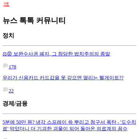
뉴스 톡톡 커뮤니티
정치
⚖️😡 보완수사권 폐지, 그 참담한 법치주의의 종말
178
우리가 신용카드 카드값을 못 갚으면 열리는 헬게이트??
22
경제/금융
5분에 50만 원? 냉각 스프레이 쓱 뿌리고 청구서 폭탄 - '도수치
료' 막았더니 더 기괴한 괴물이 되어 돌아온 의료계의 꼼수