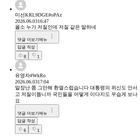
미선KRL9DGE#oPAz
2026.06.03
16:47
옳소 누가 저질인데 저질 같은 말하네
댓글 더보기메뉴
답글 작성
8
1
유영자#WkRo
2026.06.03
17:04
말장난 쫌 그만해 환멸스럽습니다 대통령의 위신도 안서
고 저질이뭡니까 국민들을 어떻게 이다지도 우습게 보나
요
댓글 더보기메뉴
답글 작성
6
1