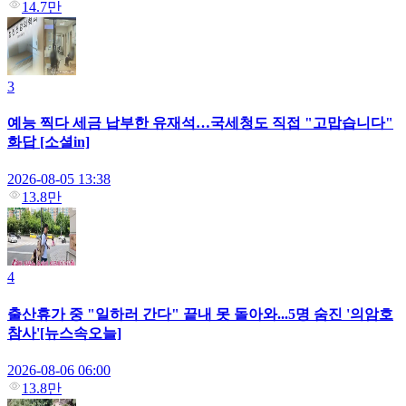
14.7만
3
예능 찍다 세금 납부한 유재석…국세청도 직접 "고맙습니다"
화답 [소셜in]
2026-08-05 13:38
13.8만
4
출산휴가 중 "일하러 간다" 끝내 못 돌아와...5명 숨진 '의암호
참사'[뉴스속오늘]
2026-08-06 06:00
13.8만