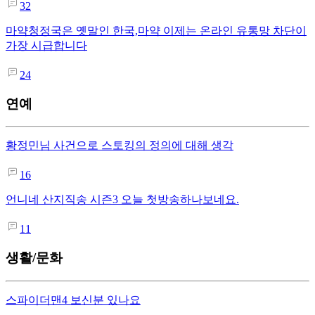
32
마약청정국은 옛말인 한국,마약 이제는 온라인 유통망 차단이
가장 시급합니다
24
연예
황정민님 사건으로 스토킹의 정의에 대해 생각
16
언니네 산지직송 시즌3 오늘 첫방송하나보네요.
11
생활/문화
스파이더맨4 보신분 있나요