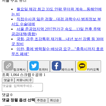
서플 주요 뉴스
월요일 체감 최고 33도 안팎 무더위 계속…동해안에
는 비
직접수사권 잃은 검찰…대검 과학수사·범죄정보 부
서도 수술대에
서울 준공업지역 2만7천가구 속도…13일 전후 주택
공급대책(종합)
국힘, 금주 조강특위 재가동…내년 보선 강릉 등 30여
곳 정비
이란, 美에 병력철수·배상금 요구…"충족시까지 호르
무즈 폐쇄"
링크복사
트위터
페이스북
카카오톡
조회 1,064
스크랩 0
공유 1
댓글 0
커뮤니티 0
댓글
0
댓글 정렬 옵션 선택
추천순
최신순