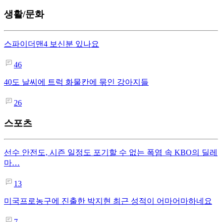
생활/문화
스파이더맨4 보신분 있나요
46
40도 날씨에 트럭 화물칸에 묶인 강아지들
26
스포츠
선수 안전도, 시즌 일정도 포기할 수 없는 폭염 속 KBO의 딜레
마…
13
미국프로농구에 진출한 박지현 최근 성적이 어마어마하네요
7