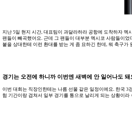
지난 5일 현지 시간, 대표팀이 과달라하라 공항에 도착하자 멕
팬들이 빼곡했어요. 근데 그 팬들이 대부분 멕시코 사람들이었다는
붙을 상대한테 이런 환대를 받는 게 좀 묘하긴 한데, 뭐 축구가 
경기는 오전에 하니까 이번엔 새벽에 안 일어나도 돼
이번 대회는 직장인한테는 나름 선물 같은 일정이에요. 한국 3경
험 기간이랑 겹쳐서 일부 경기를 통으로 날리게 되는 상황이라