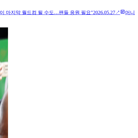
이번이 마지막 월드컵 될 수도…팬들 응원 필요"
2026.05.27
↗
머니