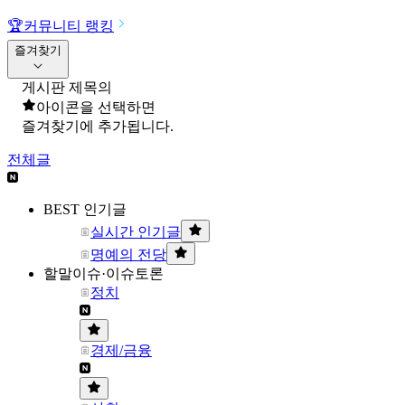
🏆
커뮤니티 랭킹
즐겨찾기
게시판 제목의
아이콘을 선택하면
즐겨찾기에 추가됩니다.
전체글
BEST 인기글
실시간 인기글
명예의 전당
할말이슈·이슈토론
정치
경제/금융