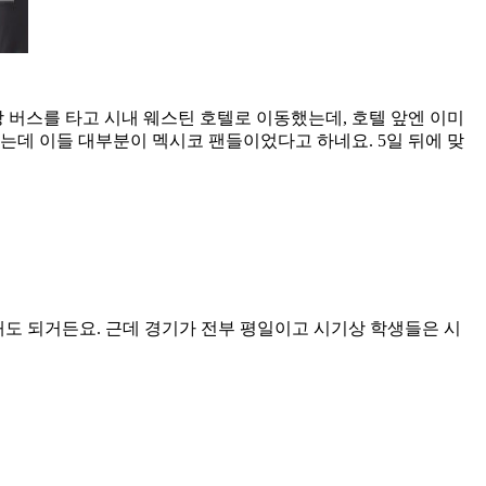
 버스를 타고 시내 웨스틴 호텔로 이동했는데, 호텔 앞엔 이미
쳤는데 이들 대부분이 멕시코 팬들이었다고 하네요. 5일 뒤에 맞
 해도 되거든요. 근데 경기가 전부 평일이고 시기상 학생들은 시