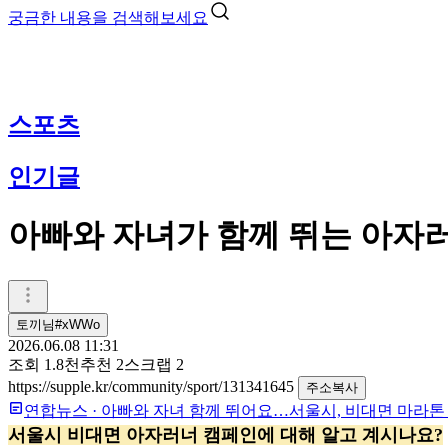
궁금한 내용을 검색해보세요
스포츠
인기글
아빠와 자녀가 함께 뛰는 아자러
토끼님#xWWo
2026.06.08 11:31
조회
1.8천
추천
2
스크랩
2
https://supple.kr/community/sport/131341645
주소복사
연합뉴스
·
아빠와 자녀 함께 뛰어요…서울시, 비대면 마라톤 
서울시 비대면 아자러너 캠페인에 대해 알고 계시나요?