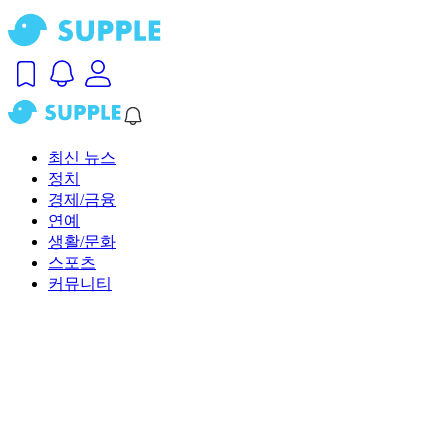
최신 뉴스
정치
경제/금융
연예
생활/문화
스포츠
커뮤니티