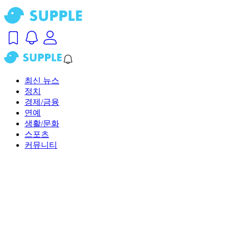
최신 뉴스
정치
경제/금융
연예
생활/문화
스포츠
커뮤니티