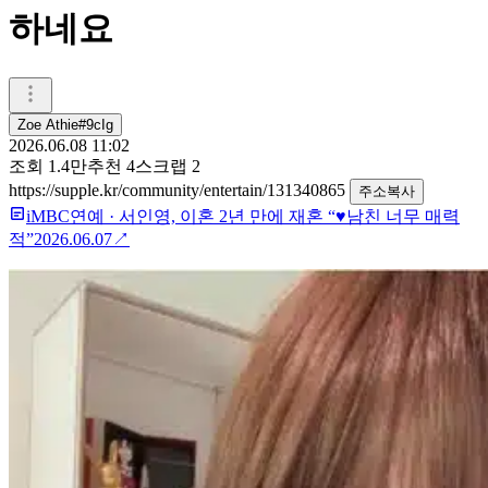
하네요
Zoe Athie#9cIg
2026.06.08 11:02
조회
1.4만
추천
4
스크랩
2
https://supple.kr/community/entertain/131340865
주소복사
iMBC연예
·
서인영, 이혼 2년 만에 재혼 “♥남친 너무 매력
적”
2026.06.07
↗