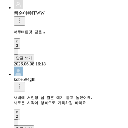
햄순이#NTWW
너무빠른것 같음ㅠ
3
답글 쓰기
2026.06.08 16:18
kobe5#4gIh
새벽에 서인영 님 결혼 얘기 듣고 놀랐어요.

새로운 시작이 행복으로 가득하길 바라요
2