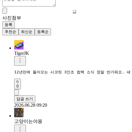
사진첨부
등록
추천순
최신순
등록순
TigerJK
12년만에 돌아오는 시크릿 3인조 컴백 소식 정말 반가워요. 
0
답글 쓰기
2026.06.28 09:20
고양이는야옹