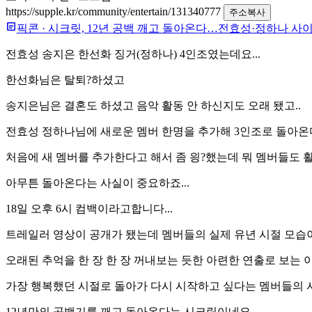
https://supple.kr/community/entertain/131340777
주소복사
픽콘
·
시크릿, 12년 공백 깨고 돌아온다…전효성·정하나 사이
전효성 송지은 한선화 징거(정하나) 4인조였는데요...
한선화님은 탈퇴?하셨고
송지은님은 결혼도 하셨고 음악 활동 안 하신지도 오래 됐고..
전효성 정하나님에 새로운 멤버 한명을 추가해 3인조로 돌아온
처음에 새 멤버를 추가한다고 해서 좀 읭?했는데 뭐 멤버들도 활
아무튼 돌아온다는 사실이 중요하죠...
18일 오후 6시 컴백이라고합니다...
트레일러 영상이 공개가 됐는데 멤버들의 실제 유년 시절 모습
오래된 추억을 한 장 한 장 꺼내보는 듯한 아련한 연출로 보는
가장 행복했던 시절로 돌아가 다시 시작하고 싶다는 멤버들의
12년만의 공백기를 깨고 돌아온다는 시크릿이네요.