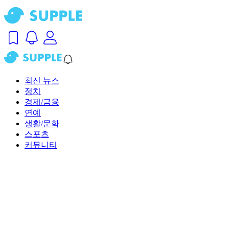
최신 뉴스
정치
경제/금융
연예
생활/문화
스포츠
커뮤니티