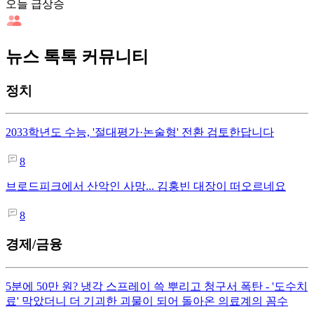
오늘 급상승
뉴스 톡톡 커뮤니티
정치
2033학년도 수능, '절대평가·논술형' 전환 검토한답니다
8
브로드피크에서 산악인 사망... 김홍빈 대장이 떠오르네요
8
경제/금융
5분에 50만 원? 냉각 스프레이 쓱 뿌리고 청구서 폭탄 - '도수치
료' 막았더니 더 기괴한 괴물이 되어 돌아온 의료계의 꼼수