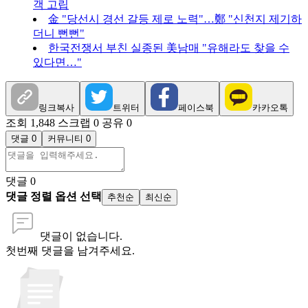
객 고립
金 "당선시 경선 갈등 제로 노력"…鄭 "신천지 제기하
더니 뻔뻔"
한국전쟁서 부친 실종된 美남매 "유해라도 찾을 수
있다면…"
링크복사
트위터
페이스북
카카오톡
조회 1,848
스크랩 0
공유 0
댓글 0
커뮤니티 0
댓글
0
댓글 정렬 옵션 선택
추천순
최신순
댓글이 없습니다.
첫번째 댓글을 남겨주세요.