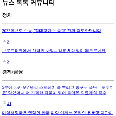
뉴스 톡톡 커뮤니티
정치
2033학년도 수능, '절대평가·논술형' 전환 검토한답니다
8
브로드피크에서 산악인 사망... 김홍빈 대장이 떠오르네요
8
경제/금융
5분에 50만 원? 냉각 스프레이 쓱 뿌리고 청구서 폭탄 - '도수치
료' 막았더니 더 기괴한 괴물이 되어 돌아온 의료계의 꼼수
41
마약청정국은 옛말인 한국,마약 이제는 온라인 유통망 차단이