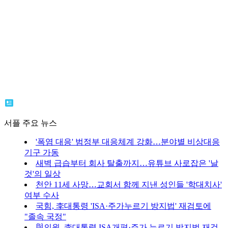
서플 주요 뉴스
'폭염 대응' 범정부 대응체계 강화…분야별 비상대응
기구 가동
새벽 급습부터 회사 탈출까지…유튜브 사로잡은 '날
것'의 일상
천안 11세 사망…교회서 함께 지낸 성인들 '학대치사'
여부 수사
국힘, 李대통령 'ISA·주가누르기 방지법' 재검토에
"졸속 국정"
與의원, 李대통령 ISA개편·주가 누르기 방지법 재검