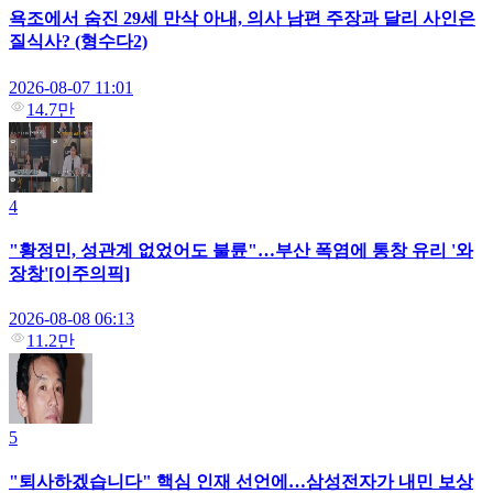
욕조에서 숨진 29세 만삭 아내, 의사 남편 주장과 달리 사인은
질식사? (형수다2)
2026-08-07 11:01
14.7만
4
"황정민, 성관계 없었어도 불륜"…부산 폭염에 통창 유리 '와
장창'[이주의픽]
2026-08-08 06:13
11.2만
5
"퇴사하겠습니다" 핵심 인재 선언에…삼성전자가 내민 보상