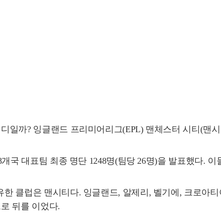
어디일까? 잉글랜드 프리미어리그(EPL) 맨체스터 시티(맨시
개국 대표팀 최종 명단 1248명(팀당 26명)을 발표했다. 이
한 클럽은 맨시티다. 잉글랜드, 알제리, 벨기에, 크로아티아
으로 뒤를 이었다.