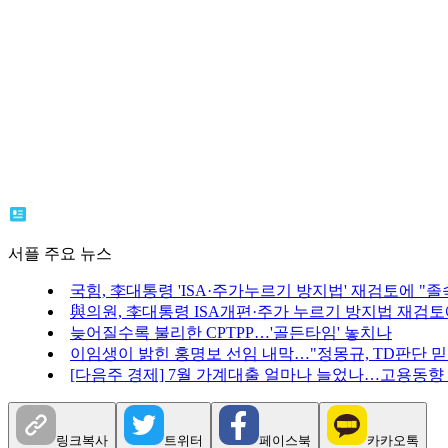
서플 주요 뉴스
국힘, 李대통령 'ISA·주가누르기 방지법' 재검토에 "졸
與의원, 李대통령 ISA개편·주가 누르기 방지법 재검토
늦어질수록 불리한 CPTPP…'골든타임' 놓치나
이임생이 밝힌 홍명보 선임 내막…"정몽규, TD판단 믿
[다음주 경제] 7월 가계대출 얼마나 늘었나…고용동향
링크복사
트위터
페이스북
카카오톡