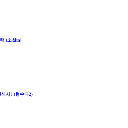
 [소셜in]
식사? (형수다2)