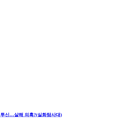
채 투신…살해 의혹?(실화탐사대)