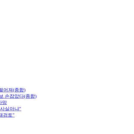
 떨어져(종합)
보 손잡았다(종합)
사망
"사실아냐"
 재검토"