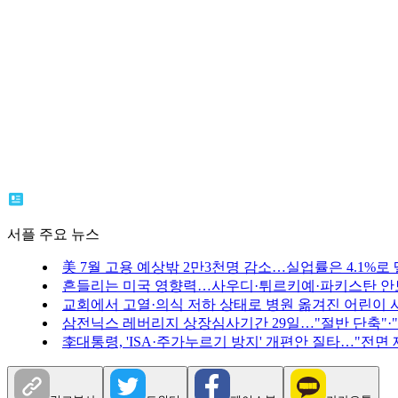
서플 주요 뉴스
美 7월 고용 예상밖 2만3천명 감소…실업률은 4.1%로
흔들리는 미국 영향력…사우디·튀르키예·파키스탄 안
교회에서 고열·의식 저하 상태로 병원 옮겨진 어린이 
삼전닉스 레버리지 상장심사기간 29일…"절반 단축"·
李대통령, 'ISA·주가누르기 방지' 개편안 질타…"전면