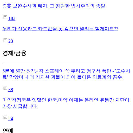
⚖️😡 보완수사권 폐지, 그 참담한 법치주의의 종말
183
우리가 신용카드 카드값을 못 갚으면 열리는 헬게이트??
23
경제/금융
5분에 50만 원? 냉각 스프레이 쓱 뿌리고 청구서 폭탄 - '도수치
료' 막았더니 더 기괴한 괴물이 되어 돌아온 의료계의 꼼수
38
마약청정국은 옛말인 한국,마약 이제는 온라인 유통망 차단이
가장 시급합니다
24
연예