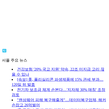
서플 주요 뉴스
건강보험 '20% 국고 지원' 약속, 22조 미지급 고리 끊
을 수 있나
[속보] 美, 폴리실리콘 파생제품에 15% 관세 부과…
120일 뒤 발효
전기차 보조금 체계 손본다…'지자체 30% 매칭' 조정
검토
"랜섬웨어 피해 복구해줄게"…데이터복구업체, 해커
손잡고 26억벌어