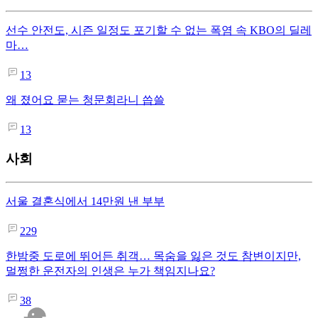
선수 안전도, 시즌 일정도 포기할 수 없는 폭염 속 KBO의 딜레
마…
13
왜 졌어요 묻는 청문회라니 씁쓸
13
사회
서울 결혼식에서 14만원 낸 부부
229
한밤중 도로에 뛰어든 취객… 목숨을 잃은 것도 참변이지만,
멀쩡한 운전자의 인생은 누가 책임지나요?
38