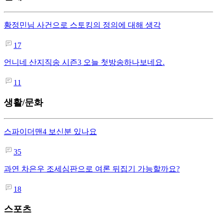
황정민님 사건으로 스토킹의 정의에 대해 생각
17
언니네 산지직송 시즌3 오늘 첫방송하나보네요.
11
생활/문화
스파이더맨4 보신분 있나요
35
과연 차은우 조세심판으로 여론 뒤집기 가능할까요?
18
스포츠