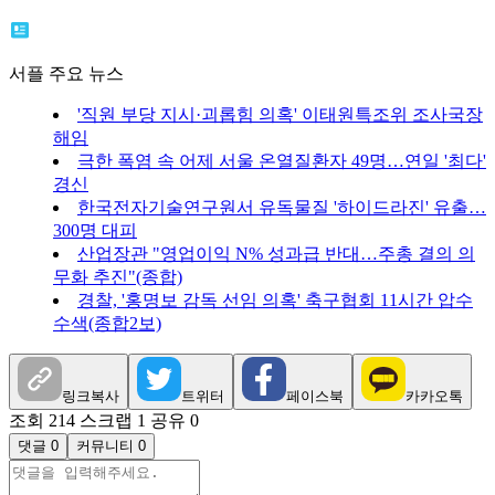
서플 주요 뉴스
'직원 부당 지시·괴롭힘 의혹' 이태원특조위 조사국장
해임
극한 폭염 속 어제 서울 온열질환자 49명…연일 '최다'
경신
한국전자기술연구원서 유독물질 '하이드라진' 유출…
300명 대피
산업장관 "영업이익 N% 성과급 반대…주총 결의 의
무화 추진"(종합)
경찰, '홍명보 감독 선임 의혹' 축구협회 11시간 압수
수색(종합2보)
링크복사
트위터
페이스북
카카오톡
조회 214
스크랩 1
공유 0
댓글 0
커뮤니티 0