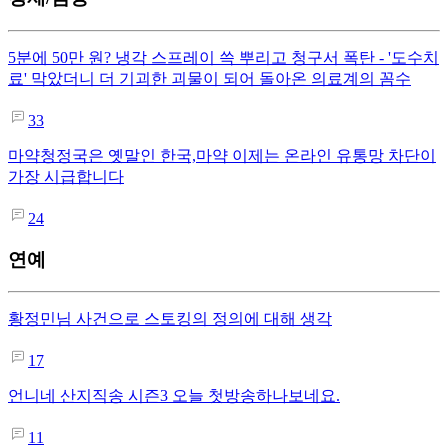
5분에 50만 원? 냉각 스프레이 쓱 뿌리고 청구서 폭탄 - '도수치
료' 막았더니 더 기괴한 괴물이 되어 돌아온 의료계의 꼼수
33
마약청정국은 옛말인 한국,마약 이제는 온라인 유통망 차단이
가장 시급합니다
24
연예
황정민님 사건으로 스토킹의 정의에 대해 생각
17
언니네 산지직송 시즌3 오늘 첫방송하나보네요.
11