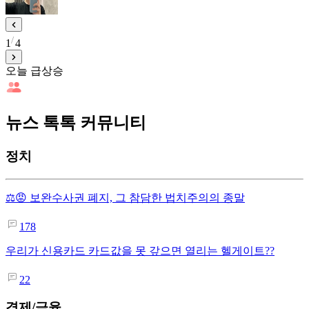
1
4
오늘 급상승
뉴스 톡톡 커뮤니티
정치
⚖️😡 보완수사권 폐지, 그 참담한 법치주의의 종말
178
우리가 신용카드 카드값을 못 갚으면 열리는 헬게이트??
22
경제/금융