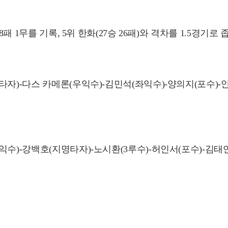
패 1무를 기록, 5위 한화(27승 26패)와 격차를 1.5경기로 
자)-다스 카메론(우익수)-김민석(좌익수)-양의지(포수)-안
수)-강백호(지명타자)-노시환(3루수)-허인서(포수)-김태연