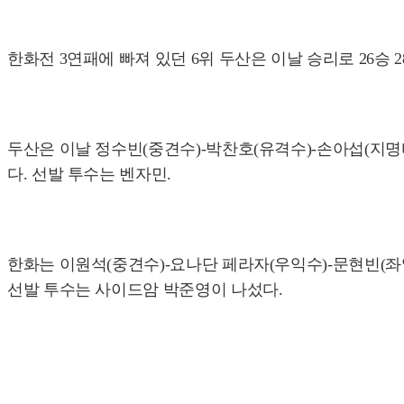
한화전 3연패에 빠져 있던 6위 두산은 이날 승리로 26승 28
두산은 이날 정수빈(중견수)-박찬호(유격수)-손아섭(지명타
다. 선발 투수는 벤자민.
한화는 이원석(중견수)-요나단 페라자(우익수)-문현빈(좌익
선발 투수는 사이드암 박준영이 나섰다.