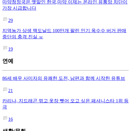
마약청정국은 옛말인 한국,마약 이제는 온라인 유통망 차단이
가장 시급합니다
29
지역농가 상생 맥도날드 100만개 팔린 인기 옥수수 버거 판매
중단의 충격 진실 ㅠ
19
연예
86세 배우 사미자의 유쾌한 도전, 남편과 함께 시작한 유튜브
21
카리나, 지드래곤 꺾고 옷장 뺏어 오고 싶은 패셔니스타 1위 등
극
16