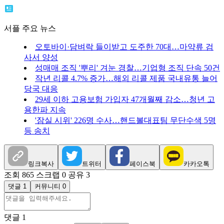
서플 주요 뉴스
오토바이·담벼락 들이받고 도주한 70대…마약류 검
사서 양성
성매매 조직 '뿌리' 겨눈 경찰…기업형 조직 단속 50건
작년 리콜 4.7% 증가…해외 리콜 제품 국내유통 늘어
당국 대응
29세 이하 고용보험 가입자 47개월째 감소…청년 고
용한파 지속
'잠실 시위' 226명 수사…핸드볼대표팀 무단수색 5명
등 송치
링크복사
트위터
페이스북
카카오톡
조회 865
스크랩 0
공유 3
댓글 1
커뮤니티 0
댓글
1