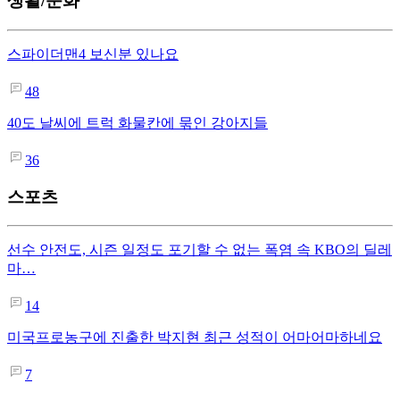
생활/문화
스파이더맨4 보신분 있나요
48
40도 날씨에 트럭 화물칸에 묶인 강아지들
36
스포츠
선수 안전도, 시즌 일정도 포기할 수 없는 폭염 속 KBO의 딜레
마…
14
미국프로농구에 진출한 박지현 최근 성적이 어마어마하네요
7