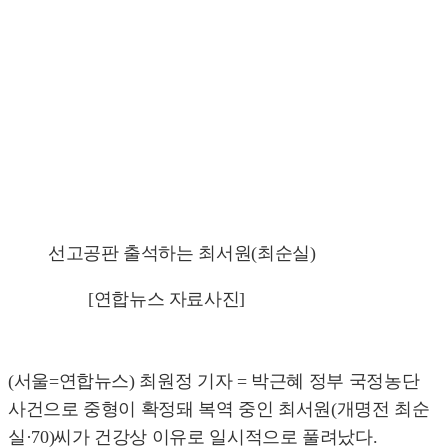
선고공판 출석하는 최서원(최순실)
[연합뉴스 자료사진]
(서울=연합뉴스) 최원정 기자 = 박근혜 정부 국정농단
사건으로 중형이 확정돼 복역 중인 최서원(개명전 최순
실·70)씨가 건강상 이유로 일시적으로 풀려났다.