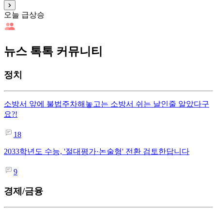
오늘 급상승
뉴스 톡톡 커뮤니티
정치
소방서 앞에 불법주차해놓고는 소방서 쉬는 날인줄 알았다구
요?!
18
2033학년도 수능, '절대평가·논술형' 전환 검토한답니다
9
경제/금융