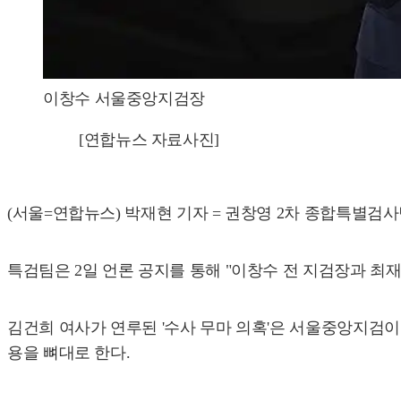
이창수 서울중앙지검장
[연합뉴스 자료사진]
(서울=연합뉴스) 박재현 기자 = 권창영 2차 종합특별검
특검팀은 2일 언론 공지를 통해 "이창수 전 지검장과 최
김건희 여사가 연루된 '수사 무마 의혹'은 서울중앙지검
용을 뼈대로 한다.