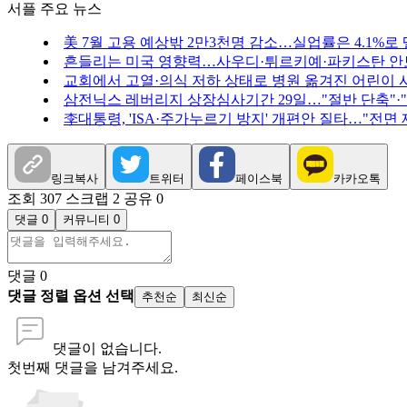
서플 주요 뉴스
美 7월 고용 예상밖 2만3천명 감소…실업률은 4.1%로
흔들리는 미국 영향력…사우디·튀르키예·파키스탄 안
교회에서 고열·의식 저하 상태로 병원 옮겨진 어린이 
삼전닉스 레버리지 상장심사기간 29일…"절반 단축"·
李대통령, 'ISA·주가누르기 방지' 개편안 질타…"전면
링크복사
트위터
페이스북
카카오톡
조회 307
스크랩 2
공유 0
댓글 0
커뮤니티 0
댓글
0
댓글 정렬 옵션 선택
추천순
최신순
댓글이 없습니다.
첫번째 댓글을 남겨주세요.