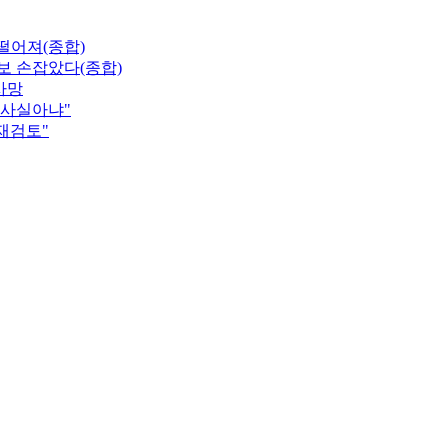
 떨어져(종합)
보 손잡았다(종합)
사망
"사실아냐"
 재검토"