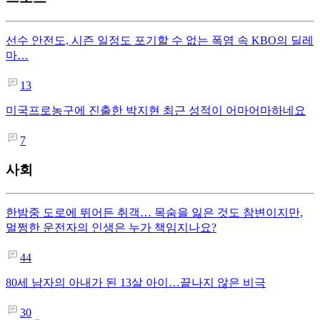
선수 안전도, 시즌 일정도 포기할 수 없는 폭염 속 KBO의 딜레
마…
13
미국프로농구에 진출한 박지현 최근 성적이 어마어마하네요
7
사회
한밤중 도로에 뛰어든 취객… 목숨을 잃은 것도 참변이지만,
멀쩡한 운전자의 인생은 누가 책임지나요?
44
80세 남자의 아내가 된 13살 아이…끝나지 않은 비극
30