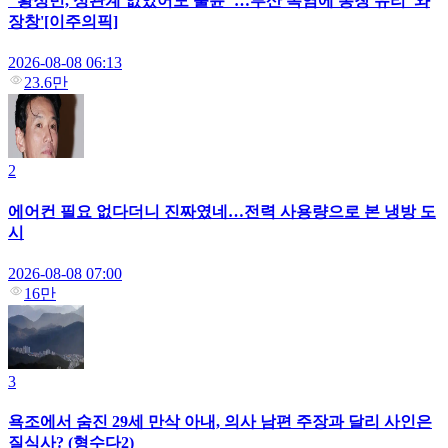
"황정민, 성관계 없었어도 불륜"…부산 폭염에 통창 유리 '와
장창'[이주의픽]
2026-08-08 06:13
23.6만
2
에어컨 필요 없다더니 진짜였네…전력 사용량으로 본 냉방 도
시
2026-08-08 07:00
16만
3
욕조에서 숨진 29세 만삭 아내, 의사 남편 주장과 달리 사인은
질식사? (형수다2)