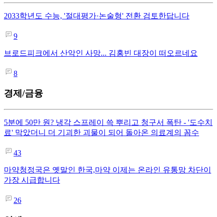
2033학년도 수능, '절대평가·논술형' 전환 검토한답니다
9
브로드피크에서 산악인 사망... 김홍빈 대장이 떠오르네요
8
경제/금융
5분에 50만 원? 냉각 스프레이 쓱 뿌리고 청구서 폭탄 - '도수치
료' 막았더니 더 기괴한 괴물이 되어 돌아온 의료계의 꼼수
43
마약청정국은 옛말인 한국,마약 이제는 온라인 유통망 차단이
가장 시급합니다
26