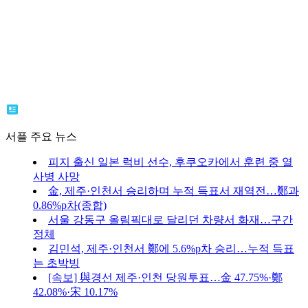
서플 주요 뉴스
피지 출신 일본 럭비 선수, 후쿠오카에서 훈련 중 열
사병 사망
金, 제주·인천서 승리하며 누적 득표서 재역전…鄭과
0.86%p차(종합)
서울 강동구 올림픽대로 달리던 차량서 화재…구간
정체
김민석, 제주·인천서 鄭에 5.6%p차 승리…누적 득표
는 초박빙
[속보] 與경선 제주·인천 당원투표…金 47.75%·鄭
42.08%·宋 10.17%