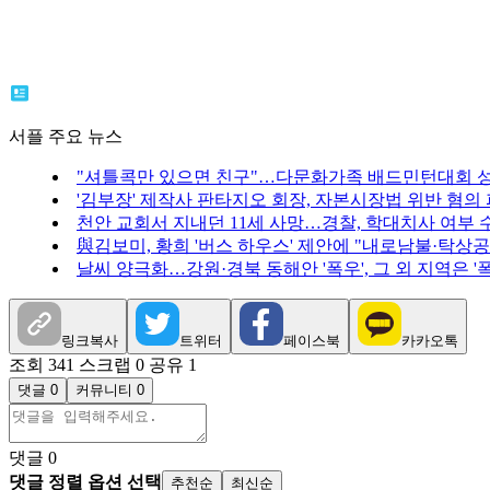
서플 주요 뉴스
"셔틀콕만 있으면 친구"…다문화가족 배드민턴대회 성
'김부장' 제작사 판타지오 회장, 자본시장법 위반 혐의
천안 교회서 지내던 11세 사망…경찰, 학대치사 여부 
與김보미, 황희 '버스 하우스' 제안에 "내로남불·탁상공
날씨 양극화…강원·경북 동해안 '폭우', 그 외 지역은 '
링크복사
트위터
페이스북
카카오톡
조회 341
스크랩 0
공유 1
댓글 0
커뮤니티 0
댓글
0
댓글 정렬 옵션 선택
추천순
최신순