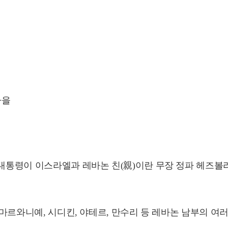
마을
 대통령이 이스라엘과 레바논 친(親)이란 무장 정파 헤즈볼
밤 마르와니예, 시디킨, 야테르, 만수리 등 레바논 남부의