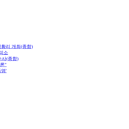
황리 개최(종합)
 피소
수사(종합)
론"
폭염'