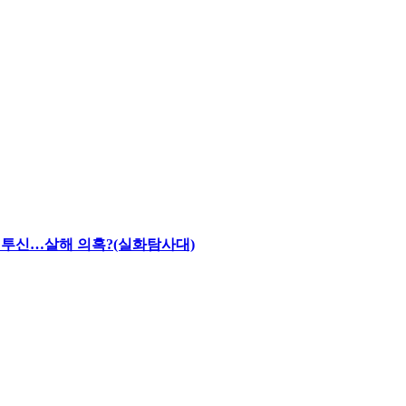
채 투신…살해 의혹?(실화탐사대)