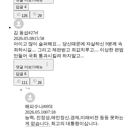
댓글 더보기메뉴
답글
4
126
29
김 동섭#27rf
2026.05.08
15:58
아이고 많이 슬퍼해요.... 당신때문에 자살하신 9분께 속
죄하시길.... 그리고 제판받고 죄값치루고.... 이상한 편법
만들어 국회 통과시킬려 하지말고...
댓글 더보기메뉴
답글
6
111
26
해피수나#i95I
2026.05.10
07:18
능력, 진정성,애민정신,경제,미래비전 등등 못하는
게 없습니다. 최고의 대통령이십니다.