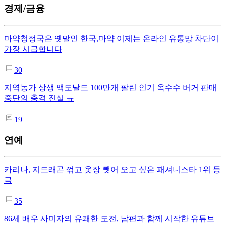
경제/금융
마약청정국은 옛말인 한국,마약 이제는 온라인 유통망 차단이
가장 시급합니다
30
지역농가 상생 맥도날드 100만개 팔린 인기 옥수수 버거 판매
중단의 충격 진실 ㅠ
19
연예
카리나, 지드래곤 꺾고 옷장 뺏어 오고 싶은 패셔니스타 1위 등
극
35
86세 배우 사미자의 유쾌한 도전, 남편과 함께 시작한 유튜브