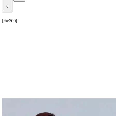
0
[the300]