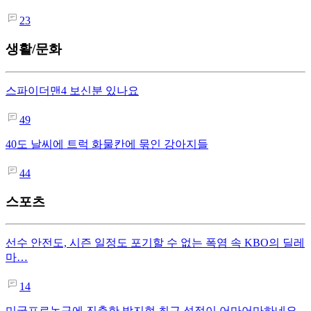
23
생활/문화
스파이더맨4 보신분 있나요
49
40도 날씨에 트럭 화물칸에 묶인 강아지들
44
스포츠
선수 안전도, 시즌 일정도 포기할 수 없는 폭염 속 KBO의 딜레
마…
14
미국프로농구에 진출한 박지현 최근 성적이 어마어마하네요