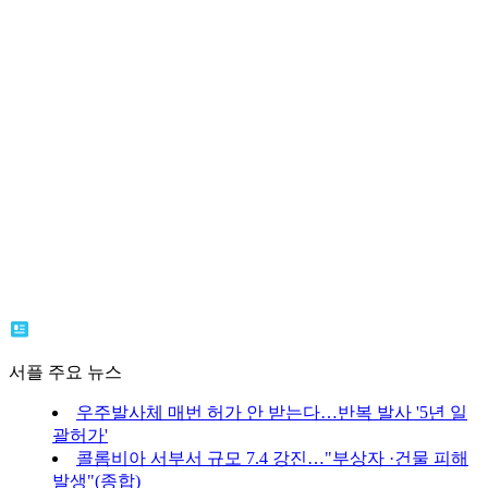
서플 주요 뉴스
우주발사체 매번 허가 안 받는다…반복 발사 '5년 일
괄허가'
콜롬비아 서부서 규모 7.4 강진…"부상자 ·건물 피해
발생"(종합)