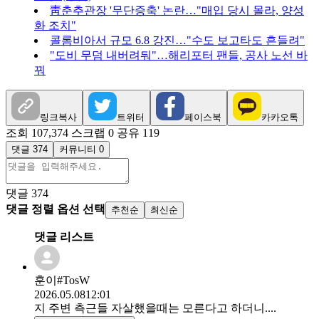
靑춘추관장 '무단증축' 논란…"매입 당시 몰라, 양성
화 조치"
콜롬비아서 규모 6.8 강진…"수도 보고타도 흔들려"
"도비 무덤 내버려둬"…해리포터 팬들, 공사 노선 바
꿔
링크복사
트위터
페이스북
카카오톡
조회 107,374
스크랩 0
공유 119
댓글 374
커뮤니티 0
댓글
374
댓글 정렬 옵션 선택
추천순
최신순
댓글 리스트
훈이#TosW
2026.05.08
12:01
지 주변 측근들 자살했을때는 모른다고 하더니....