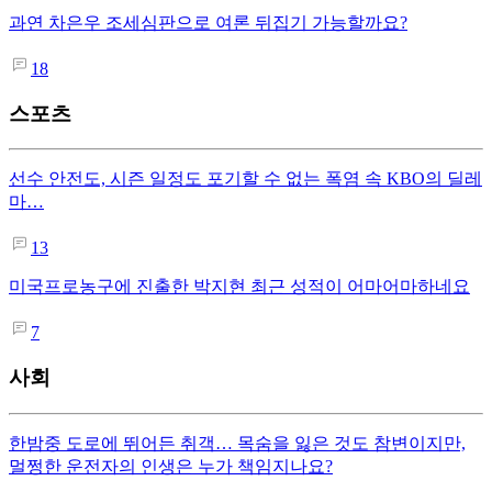
과연 차은우 조세심판으로 여론 뒤집기 가능할까요?
18
스포츠
선수 안전도, 시즌 일정도 포기할 수 없는 폭염 속 KBO의 딜레
마…
13
미국프로농구에 진출한 박지현 최근 성적이 어마어마하네요
7
사회
한밤중 도로에 뛰어든 취객… 목숨을 잃은 것도 참변이지만,
멀쩡한 운전자의 인생은 누가 책임지나요?