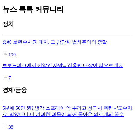
뉴스 톡톡 커뮤니티
정치
⚖️😡 보완수사권 폐지, 그 참담한 법치주의의 종말
190
브로드피크에서 산악인 사망... 김홍빈 대장이 떠오르네요
7
경제/금융
5분에 50만 원? 냉각 스프레이 쓱 뿌리고 청구서 폭탄 - '도수치
료' 막았더니 더 기괴한 괴물이 되어 돌아온 의료계의 꼼수
38