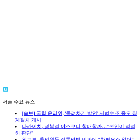
서플 주요 뉴스
[속보] 국힘 윤리위, '돌려차기 발언' 서범수·진종오 징
계절차 개시
다카이치, 광복절 야스쿠니 참배할까…"본인이 적절
히 판단"
외교부, 美의원들 정통망법 비판에 "차별요소 없어"