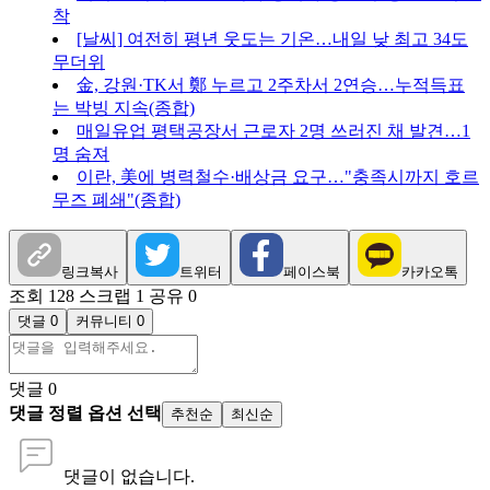
착
[날씨] 여전히 평년 웃도는 기온…내일 낮 최고 34도
무더위
金, 강원·TK서 鄭 누르고 2주차서 2연승…누적득표
는 박빙 지속(종합)
매일유업 평택공장서 근로자 2명 쓰러진 채 발견…1
명 숨져
이란, 美에 병력철수·배상금 요구…"충족시까지 호르
무즈 폐쇄"(종합)
링크복사
트위터
페이스북
카카오톡
조회 128
스크랩 1
공유 0
댓글 0
커뮤니티 0
댓글
0
댓글 정렬 옵션 선택
추천순
최신순
댓글이 없습니다.