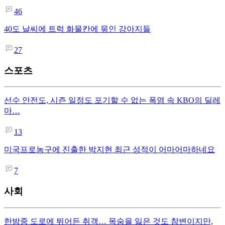
46
40도 날씨에 트럭 화물칸에 묶인 강아지들
27
스포츠
선수 안전도, 시즌 일정도 포기할 수 없는 폭염 속 KBO의 딜레
마…
13
미국프로농구에 진출한 박지현 최근 성적이 어마어마하네요
7
사회
한밤중 도로에 뛰어든 취객… 목숨을 잃은 것도 참변이지만,