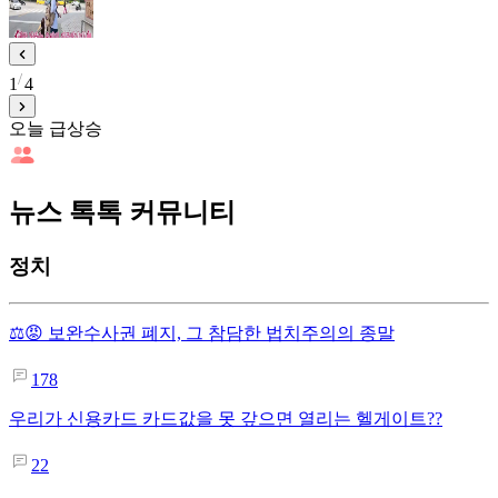
1
4
오늘 급상승
뉴스 톡톡 커뮤니티
정치
⚖️😡 보완수사권 폐지, 그 참담한 법치주의의 종말
178
우리가 신용카드 카드값을 못 갚으면 열리는 헬게이트??
22