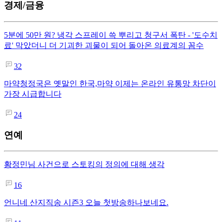
경제/금융
5분에 50만 원? 냉각 스프레이 쓱 뿌리고 청구서 폭탄 - '도수치
료' 막았더니 더 기괴한 괴물이 되어 돌아온 의료계의 꼼수
32
마약청정국은 옛말인 한국,마약 이제는 온라인 유통망 차단이
가장 시급합니다
24
연예
황정민님 사건으로 스토킹의 정의에 대해 생각
16
언니네 산지직송 시즌3 오늘 첫방송하나보네요.