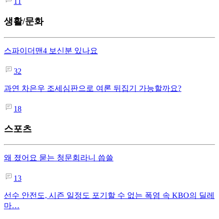
11
생활/문화
스파이더맨4 보신분 있나요
32
과연 차은우 조세심판으로 여론 뒤집기 가능할까요?
18
스포츠
왜 졌어요 묻는 청문회라니 씁쓸
13
선수 안전도, 시즌 일정도 포기할 수 없는 폭염 속 KBO의 딜레
마…