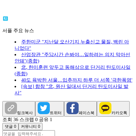
서플 주요 뉴스
주한미군 "지난달 오산기지 누출신고 물질, 백린 아
니었다"
산업장관 "주52시간 손봐야…일하려는 의지 막아선
안돼"(종합)
北, 한미훈련 앞두고 동해상으로 단거리 탄도미사일
(종합)
40도 육박한 서울…입추까지 하루 더 서쪽 '극한폭염'
[속보] 합참 "北, 원산 일대서 단거리 탄도미사일 발
사"
링크복사
트위터
페이스북
카카오톡
조회 36
스크랩 0
공유 1
댓글 0
커뮤니티 0