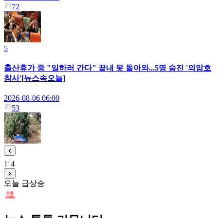
72
5
출산휴가 중 "일하러 간다" 끝내 못 돌아와...5명 숨진 '의암호
참사'[뉴스속오늘]
2026-08-06 06:00
53
1
4
오늘 급상승