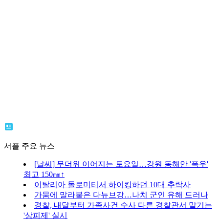
서플 주요 뉴스
[날씨] 무더위 이어지는 토요일…강원 동해안 '폭우'
최고 150㎜↑
이탈리아 돌로미티서 하이킹하던 10대 추락사
가뭄에 말라붙은 다뉴브강…나치 군인 유해 드러나
경찰, 내달부터 가족사건 수사 다른 경찰관서 맡기는
'상피제' 실시