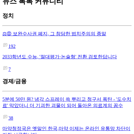
뉴스 톡톡 커뮤니티
정치
⚖️😡 보완수사권 폐지, 그 참담한 법치주의의 종말
192
2033학년도 수능, '절대평가·논술형' 전환 검토한답니다
7
경제/금융
5분에 50만 원? 냉각 스프레이 쓱 뿌리고 청구서 폭탄 - '도수치
료' 막았더니 더 기괴한 괴물이 되어 돌아온 의료계의 꼼수
38
마약청정국은 옛말인 한국,마약 이제는 온라인 유통망 차단이