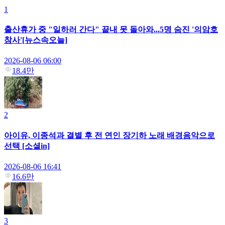
1
출산휴가 중 "일하러 간다" 끝내 못 돌아와...5명 숨진 '의암호
참사'[뉴스속오늘]
2026-08-06 06:00
18.4만
2
아이유, 이종석과 결별 후 전 연인 장기하 노래 배경음악으로
선택 [소셜in]
2026-08-06 16:41
16.6만
3