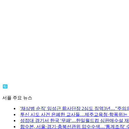
서플 주요 뉴스
'채상병 순직' 임성근 前사단장 2심도 징역3년…"주의의
투신 시도 사건 은폐한 교사들…제주교육청·학폭위는
성접대 경기서 한국 '무패'…한일월드컵 심판매수설 
합수본, 서울·경기·충북선관위 압수수색…'통계조작' 