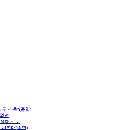
무 소홀"(종합)
 외면
재점화될 듯
수사확대(종합)