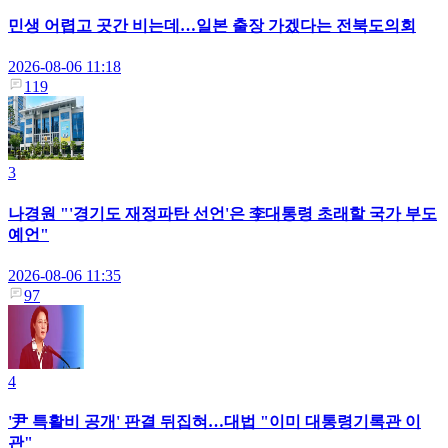
민생 어렵고 곳간 비는데…일본 출장 가겠다는 전북도의회
2026-08-06 11:18
119
3
나경원 "'경기도 재정파탄 선언'은 李대통령 초래할 국가 부도
예언"
2026-08-06 11:35
97
4
'尹 특활비 공개' 판결 뒤집혀…대법 "이미 대통령기록관 이
관"