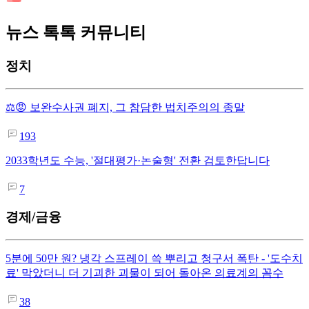
뉴스 톡톡 커뮤니티
정치
⚖️😡 보완수사권 폐지, 그 참담한 법치주의의 종말
193
2033학년도 수능, '절대평가·논술형' 전환 검토한답니다
7
경제/금융
5분에 50만 원? 냉각 스프레이 쓱 뿌리고 청구서 폭탄 - '도수치
료' 막았더니 더 기괴한 괴물이 되어 돌아온 의료계의 꼼수
38