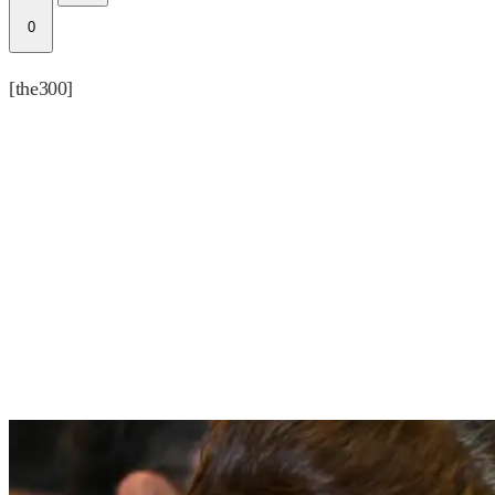
0
[the300]