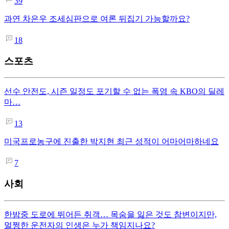
39
과연 차은우 조세심판으로 여론 뒤집기 가능할까요?
18
스포츠
선수 안전도, 시즌 일정도 포기할 수 없는 폭염 속 KBO의 딜레
마…
13
미국프로농구에 진출한 박지현 최근 성적이 어마어마하네요
7
사회
한밤중 도로에 뛰어든 취객… 목숨을 잃은 것도 참변이지만,
멀쩡한 운전자의 인생은 누가 책임지나요?