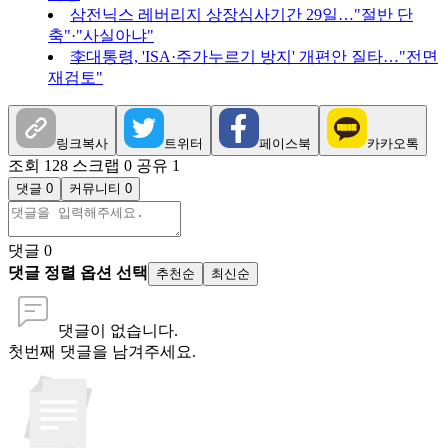
삼전닉스 레버리지 상장심사기간 29일…"절반 단
축"·"사실아냐"
李대통령, 'ISA·주가누르기 방지' 개편안 질타…"전면
재검토"
링크복사
트위터
페이스북
카카오톡
조회 128
스크랩 0
공유 1
댓글 0
커뮤니티 0
댓글
0
댓글 정렬 옵션 선택
추천순
최신순
댓글이 없습니다.
첫번째 댓글을 남겨주세요.