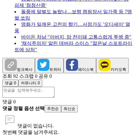
피제 '첩첩산중'
돌풍에 말벌도 놀랐나…보령 캠핑장서 일가족 등 7명
벌 쏘임
영화가 일깨운 고전의 향기…서점가도 '오디세이' 열
풍
바이든 차남 "아버지, 암 전이돼 고통스럽게 투병 중"
'채식주의자' 알린 데버라 스미스 "젊은날 스포트라이
트에 상처"
링크복사
트위터
페이스북
카카오톡
조회 92
스크랩 0
공유 0
댓글 0
커뮤니티 0
댓글
0
댓글 정렬 옵션 선택
추천순
최신순
댓글이 없습니다.
첫번째 댓글을 남겨주세요.