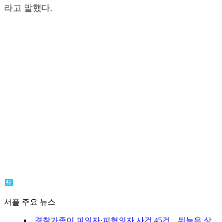
라고 말했다.
서플 주요 뉴스
경찰가족이 피의자·피혐의자 사건 45건…뒤늦은 상