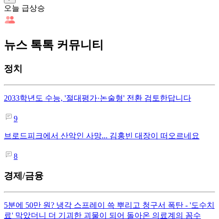
오늘 급상승
뉴스 톡톡 커뮤니티
정치
2033학년도 수능, '절대평가·논술형' 전환 검토한답니다
9
브로드피크에서 산악인 사망... 김홍빈 대장이 떠오르네요
8
경제/금융
5분에 50만 원? 냉각 스프레이 쓱 뿌리고 청구서 폭탄 - '도수치
료' 막았더니 더 기괴한 괴물이 되어 돌아온 의료계의 꼼수