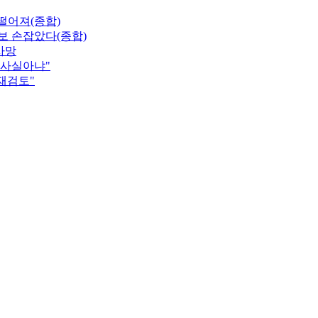
 떨어져(종합)
보 손잡았다(종합)
사망
"사실아냐"
 재검토"