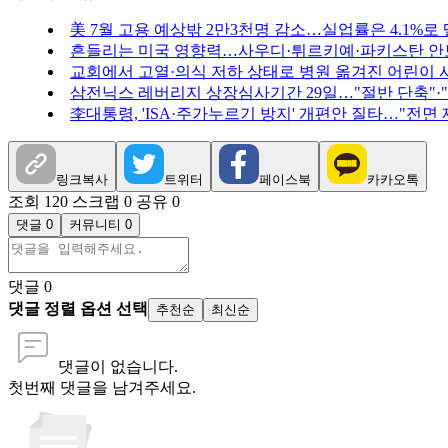
美 7월 고용 예상밖 2만3천명 감소…실업률은 4.1%로
흔들리는 미국 영향력…사우디·튀르키예·파키스탄 안
교회에서 고열·의식 저하 상태로 병원 옮겨진 어린이 
삼전닉스 레버리지 상장심사기간 29일…"절반 단축"·
李대통령, 'ISA·주가누르기 방지' 개편안 질타…"전면
링크복사
트위터
페이스북
카카오톡
조회 120
스크랩 0
공유 0
댓글 0
커뮤니티 0
댓글
0
댓글 정렬 옵션 선택
추천순
최신순
댓글이 없습니다.
첫번째 댓글을 남겨주세요.