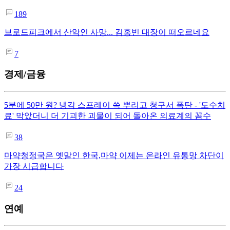
189
브로드피크에서 산악인 사망... 김홍빈 대장이 떠오르네요
7
경제/금융
5분에 50만 원? 냉각 스프레이 쓱 뿌리고 청구서 폭탄 - '도수치
료' 막았더니 더 기괴한 괴물이 되어 돌아온 의료계의 꼼수
38
마약청정국은 옛말인 한국,마약 이제는 온라인 유통망 차단이
가장 시급합니다
24
연예