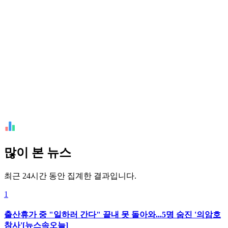
많이 본 뉴스
최근 24시간 동안 집계한 결과입니다.
1
출산휴가 중 "일하러 간다" 끝내 못 돌아와...5명 숨진 '의암호
참사'[뉴스속오늘]