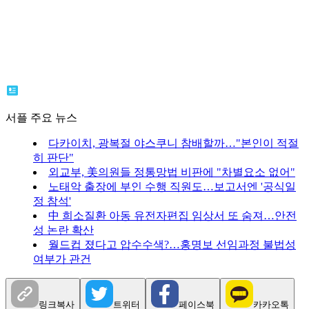
서플 주요 뉴스
다카이치, 광복절 야스쿠니 참배할까…"본인이 적절
히 판단"
외교부, 美의원들 정통망법 비판에 "차별요소 없어"
노태악 출장에 부인 수행 직원도…보고서엔 '공식일
정 참석'
中 희소질환 아동 유전자편집 임상서 또 숨져…안전
성 논란 확산
월드컵 졌다고 압수수색?…홍명보 선임과정 불법성
여부가 관건
링크복사
트위터
페이스북
카카오톡