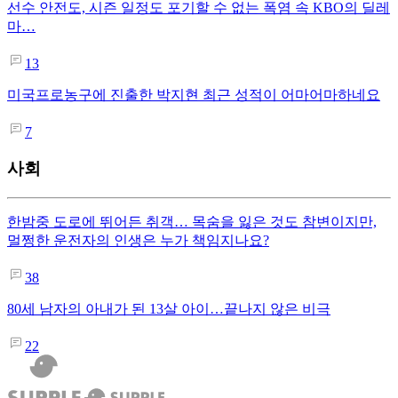
선수 안전도, 시즌 일정도 포기할 수 없는 폭염 속 KBO의 딜레
마…
13
미국프로농구에 진출한 박지현 최근 성적이 어마어마하네요
7
사회
한밤중 도로에 뛰어든 취객… 목숨을 잃은 것도 참변이지만,
멀쩡한 운전자의 인생은 누가 책임지나요?
38
80세 남자의 아내가 된 13살 아이…끝나지 않은 비극
22