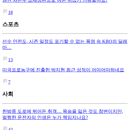
과연 차은우 조세심판으로 여론 뒤집기 가능할까요?
18
스포츠
선수 안전도, 시즌 일정도 포기할 수 없는 폭염 속 KBO의 딜레
마…
13
미국프로농구에 진출한 박지현 최근 성적이 어마어마하네요
7
사회
한밤중 도로에 뛰어든 취객… 목숨을 잃은 것도 참변이지만,
멀쩡한 운전자의 인생은 누가 책임지나요?
42