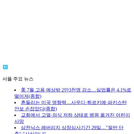
서플 주요 뉴스
美 7월 고용 예상밖 2만3천명 감소…실업률은 4.1%로
떨어져(종합)
흔들리는 미국 영향력…사우디·튀르키예·파키스탄
안보 손잡았다(종합)
교회에서 고열·의식 저하 상태로 병원 옮겨진 어린이
사망
삼전닉스 레버리지 상장심사기간 29일…"절반 단
축"·"사실아냐"