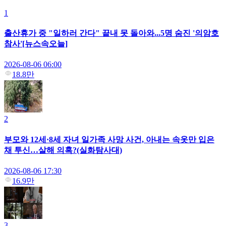
1
출산휴가 중 "일하러 간다" 끝내 못 돌아와...5명 숨진 '의암호
참사'[뉴스속오늘]
2026-08-06 06:00
18.8만
2
부모와 12세·8세 자녀 일가족 사망 사건, 아내는 속옷만 입은
채 투신…살해 의혹?(실화탐사대)
2026-08-06 17:30
16.9만
3