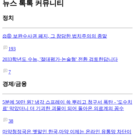
뉴스 톡톡 커뮤니티
정치
⚖️😡 보완수사권 폐지, 그 참담한 법치주의의 종말
193
2033학년도 수능, '절대평가·논술형' 전환 검토한답니다
7
경제/금융
5분에 50만 원? 냉각 스프레이 쓱 뿌리고 청구서 폭탄 - '도수치
료' 막았더니 더 기괴한 괴물이 되어 돌아온 의료계의 꼼수
38
마약청정국은 옛말인 한국,마약 이제는 온라인 유통망 차단이