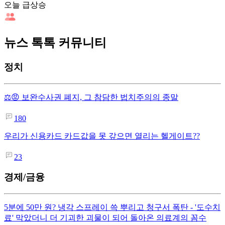
오늘 급상승
뉴스 톡톡 커뮤니티
정치
⚖️😡 보완수사권 폐지, 그 참담한 법치주의의 종말
180
우리가 신용카드 카드값을 못 갚으면 열리는 헬게이트??
23
경제/금융
5분에 50만 원? 냉각 스프레이 쓱 뿌리고 청구서 폭탄 - '도수치
료' 막았더니 더 기괴한 괴물이 되어 돌아온 의료계의 꼼수