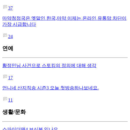
37
마약청정국은 옛말인 한국,마약 이제는 온라인 유통망 차단이
가장 시급합니다
24
연예
황정민님 사건으로 스토킹의 정의에 대해 생각
17
언니네 산지직송 시즌3 오늘 첫방송하나보네요.
11
생활/문화
스파이더맨4 보신분 있나요