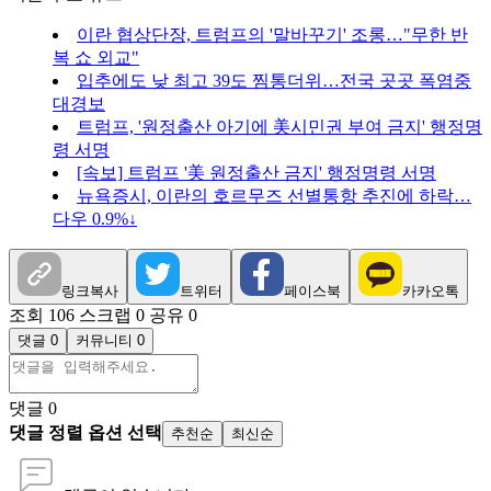
이란 협상단장, 트럼프의 '말바꾸기' 조롱…"무한 반
복 쇼 외교"
입추에도 낮 최고 39도 찜통더위…전국 곳곳 폭염중
대경보
트럼프, '원정출산 아기에 美시민권 부여 금지' 행정명
령 서명
[속보] 트럼프 '美 원정출산 금지' 행정명령 서명
뉴욕증시, 이란의 호르무즈 선별통항 추진에 하락…
다우 0.9%↓
링크복사
트위터
페이스북
카카오톡
조회 106
스크랩 0
공유 0
댓글 0
커뮤니티 0
댓글
0
댓글 정렬 옵션 선택
추천순
최신순