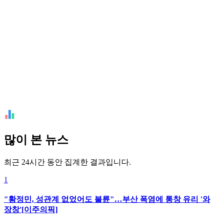
많이 본 뉴스
최근 24시간 동안 집계한 결과입니다.
1
"황정민, 성관계 없었어도 불륜"…부산 폭염에 통창 유리 '와
장창'[이주의픽]