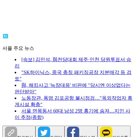
서플 주요 뉴스
[속보] 김민석, 與전당대회 제주·인천 당원투표서 승
리
"SK하이닉스, 중국 충칭 패키징공장 지분매각 등 검
토"
與, 해킹사고 '늑장대응' 비판에 "당시엔 이상없다는
판단받아"
노동장관, 폭염 김포공항 불시점검…"옥외작업자 휴
게시설 확충"
서울 면목동서 60대 남성 2명 흉기에 숨져…지인 사
이 추정(종합)