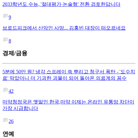
2033학년도 수능, '절대평가·논술형' 전환 검토한답니다
9
브로드피크에서 산악인 사망... 김홍빈 대장이 떠오르네요
8
경제/금융
5분에 50만 원? 냉각 스프레이 쓱 뿌리고 청구서 폭탄 - '도수치
료' 막았더니 더 기괴한 괴물이 되어 돌아온 의료계의 꼼수
42
마약청정국은 옛말인 한국,마약 이제는 온라인 유통망 차단이
가장 시급합니다
26
연예