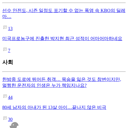
선수 안전도, 시즌 일정도 포기할 수 없는 폭염 속 KBO의 딜레
마…
13
미국프로농구에 진출한 박지현 최근 성적이 어마어마하네요
7
사회
한밤중 도로에 뛰어든 취객… 목숨을 잃은 것도 참변이지만,
멀쩡한 운전자의 인생은 누가 책임지나요?
44
80세 남자의 아내가 된 13살 아이…끝나지 않은 비극
30