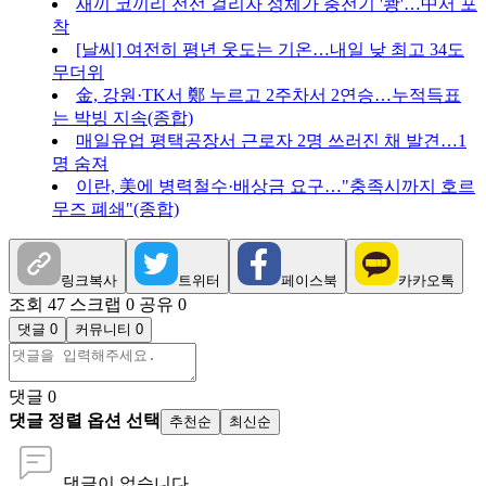
새끼 코끼리 전선 걸리자 성체가 충전기 '쾅'…中서 포
착
[날씨] 여전히 평년 웃도는 기온…내일 낮 최고 34도
무더위
金, 강원·TK서 鄭 누르고 2주차서 2연승…누적득표
는 박빙 지속(종합)
매일유업 평택공장서 근로자 2명 쓰러진 채 발견…1
명 숨져
이란, 美에 병력철수·배상금 요구…"충족시까지 호르
무즈 폐쇄"(종합)
링크복사
트위터
페이스북
카카오톡
조회 47
스크랩 0
공유 0
댓글 0
커뮤니티 0
댓글
0
댓글 정렬 옵션 선택
추천순
최신순
댓글이 없습니다.