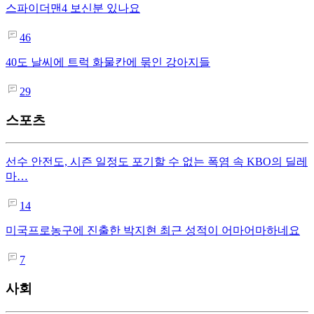
스파이더맨4 보신분 있나요
46
40도 날씨에 트럭 화물칸에 묶인 강아지들
29
스포츠
선수 안전도, 시즌 일정도 포기할 수 없는 폭염 속 KBO의 딜레
마…
14
미국프로농구에 진출한 박지현 최근 성적이 어마어마하네요
7
사회