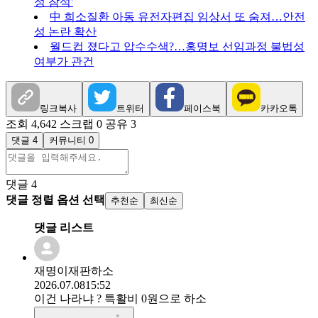
정 참석'
中 희소질환 아동 유전자편집 임상서 또 숨져…안전
성 논란 확산
월드컵 졌다고 압수수색?…홍명보 선임과정 불법성
여부가 관건
링크복사
트위터
페이스북
카카오톡
조회 4,642
스크랩 0
공유 3
댓글 4
커뮤니티 0
댓글
4
댓글 정렬 옵션 선택
추천순
최신순
댓글 리스트
재명이재판하소
2026.07.08
15:52
이건 나라냐 ? 특활비 0원으로 하소