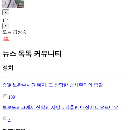
1
4
오늘 급상승
뉴스 톡톡 커뮤니티
정치
⚖️😡 보완수사권 폐지, 그 참담한 법치주의의 종말
189
브로드피크에서 산악인 사망... 김홍빈 대장이 떠오르네요
7