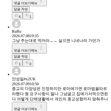
댓글 더보기메뉴
답글 작성
6
1
RuRu
2026.07.08
19:35
그냥 주는대로 먹어라ㅡㅡ 싫으면 니네나라 가던가
댓글 더보기메뉴
답글 작성
1
0
안성일#x2UK
2026.07.09
10:50
종교의 다양성은 인정하지만 로마에가면 로마법을따르
라했다 뭔 요구사항이 맗나 그냥굶고 집에가서먹으면된
다 어떻게 단체생활에서 개인의 종교성향까지 맞춰주나
댓글 더보기메뉴