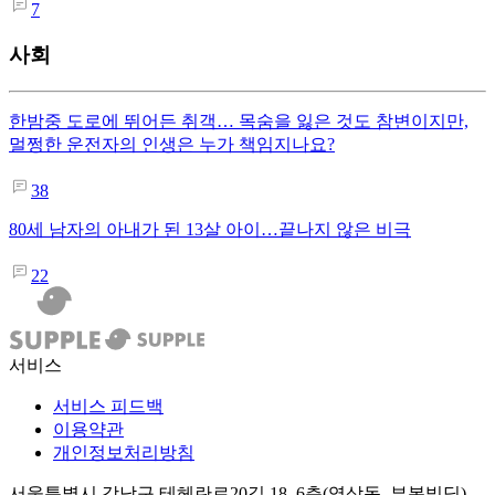
7
사회
한밤중 도로에 뛰어든 취객… 목숨을 잃은 것도 참변이지만,
멀쩡한 운전자의 인생은 누가 책임지나요?
38
80세 남자의 아내가 된 13살 아이…끝나지 않은 비극
22
서비스
서비스 피드백
이용약관
개인정보처리방침
서울특별시 강남구 테헤란로20길 18, 6층(역삼동, 부봉빌딩)