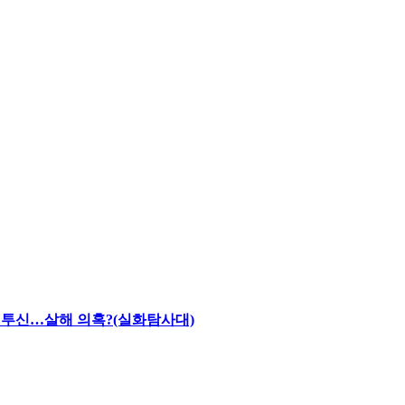
채 투신…살해 의혹?(실화탐사대)