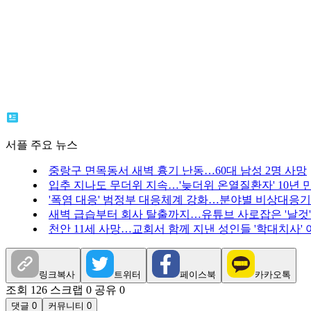
서플 주요 뉴스
중랑구 면목동서 새벽 흉기 난동…60대 남성 2명 사망
입추 지나도 무더위 지속…'늦더위 온열질환자' 10년 만
'폭염 대응' 범정부 대응체계 강화…분야별 비상대응기
새벽 급습부터 회사 탈출까지…유튜브 사로잡은 '날것'
천안 11세 사망…교회서 함께 지낸 성인들 '학대치사' 
링크복사
트위터
페이스북
카카오톡
조회 126
스크랩 0
공유 0
댓글 0
커뮤니티 0