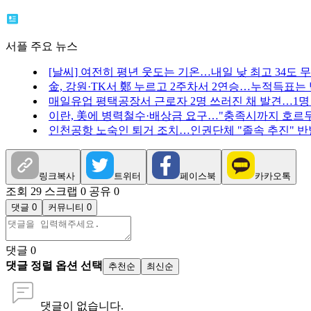
서플 주요 뉴스
[날씨] 여전히 평년 웃도는 기온…내일 낮 최고 34도 
金, 강원·TK서 鄭 누르고 2주차서 2연승…누적득표는 
매일유업 평택공장서 근로자 2명 쓰러진 채 발견…1명
이란, 美에 병력철수·배상금 요구…"충족시까지 호르무
인천공항 노숙인 퇴거 조치…인권단체 "졸속 추진" 반
링크복사
트위터
페이스북
카카오톡
조회 29
스크랩 0
공유 0
댓글 0
커뮤니티 0
댓글
0
댓글 정렬 옵션 선택
추천순
최신순
댓글이 없습니다.