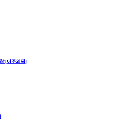
창'[이주의픽]
시