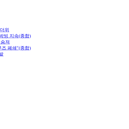
무더위
박빙 지속(종합)
 숨져
즈 폐쇄"(종합)
발