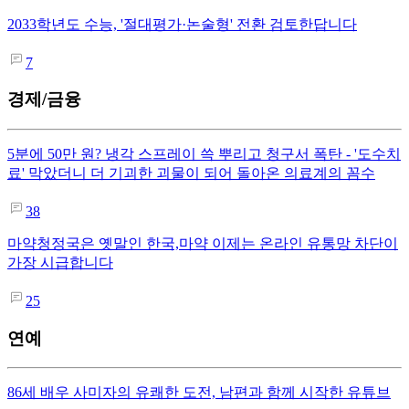
2033학년도 수능, '절대평가·논술형' 전환 검토한답니다
7
경제/금융
5분에 50만 원? 냉각 스프레이 쓱 뿌리고 청구서 폭탄 - '도수치
료' 막았더니 더 기괴한 괴물이 되어 돌아온 의료계의 꼼수
38
마약청정국은 옛말인 한국,마약 이제는 온라인 유통망 차단이
가장 시급합니다
25
연예
86세 배우 사미자의 유쾌한 도전, 남편과 함께 시작한 유튜브