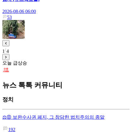
2026-08-06 06:00
53
1
4
오늘 급상승
뉴스 톡톡 커뮤니티
정치
⚖️😡 보완수사권 폐지, 그 참담한 법치주의의 종말
192