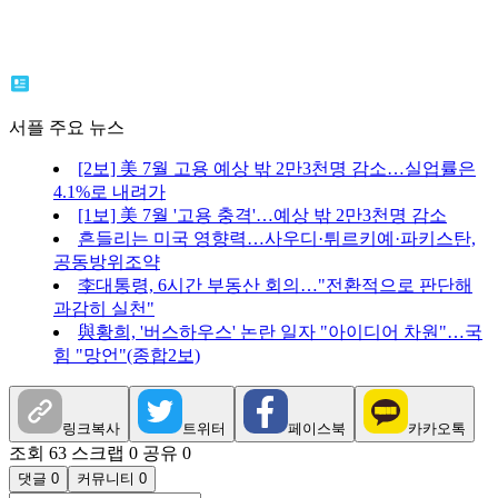
서플 주요 뉴스
[2보] 美 7월 고용 예상 밖 2만3천명 감소…실업률은
4.1%로 내려가
[1보] 美 7월 '고용 충격'…예상 밖 2만3천명 감소
흔들리는 미국 영향력…사우디·튀르키예·파키스탄,
공동방위조약
李대통령, 6시간 부동산 회의…"전환적으로 판단해
과감히 실천"
與황희, '버스하우스' 논란 일자 "아이디어 차원"…국
힘 "망언"(종합2보)
링크복사
트위터
페이스북
카카오톡
조회 63
스크랩 0
공유 0
댓글 0
커뮤니티 0