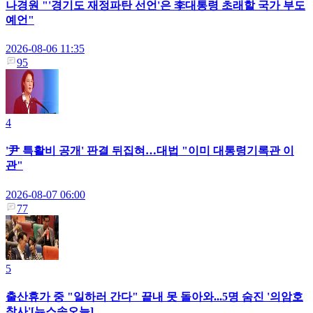
나경원 "'경기도 재정파탄 선언'은 李대통령 초래할 국가 부도
예언"
2026-08-06 11:35
95
4
'尹 특활비 공개' 판결 뒤집혀…대법 "이미 대통령기록관 이
관"
2026-08-07 06:00
77
5
출산휴가 중 "일하러 간다" 끝내 못 돌아와...5명 숨진 '의암호
참사'[뉴스속오늘]