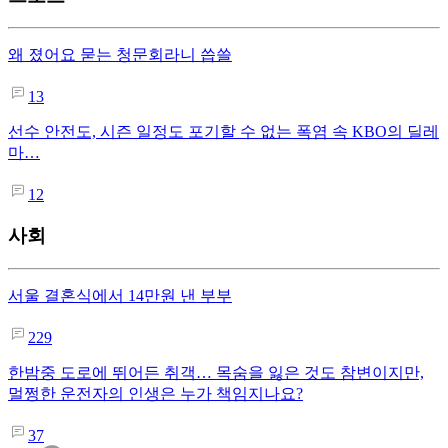
왜 졌어요 묻는 청문회라니 씁쓸
13
선수 안전도, 시즌 일정도 포기할 수 없는 폭염 속 KBO의 딜레
마…
12
사회
서울 결혼식에서 14만원 낸 부부
229
한밤중 도로에 뛰어든 취객… 목숨을 잃은 것도 참변이지만,
멀쩡한 운전자의 인생은 누가 책임지나요?
37