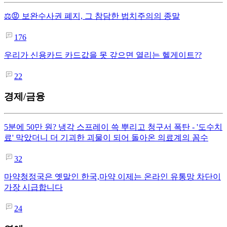
⚖️😡 보완수사권 폐지, 그 참담한 법치주의의 종말
176
우리가 신용카드 카드값을 못 갚으면 열리는 헬게이트??
22
경제/금융
5분에 50만 원? 냉각 스프레이 쓱 뿌리고 청구서 폭탄 - '도수치
료' 막았더니 더 기괴한 괴물이 되어 돌아온 의료계의 꼼수
32
마약청정국은 옛말인 한국,마약 이제는 온라인 유통망 차단이
가장 시급합니다
24