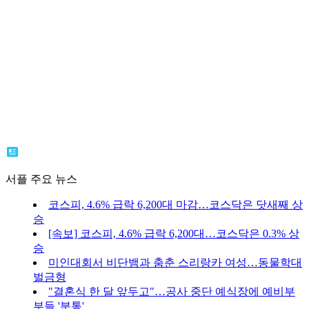
서플 주요 뉴스
코스피, 4.6% 급락 6,200대 마감…코스닥은 닷새째 상
승
[속보] 코스피, 4.6% 급락 6,200대…코스닥은 0.3% 상
승
미인대회서 비단뱀과 춤춘 스리랑카 여성…동물학대
벌금형
"결혼식 한 달 앞두고"…공사 중단 예식장에 예비부
부들 '분통'