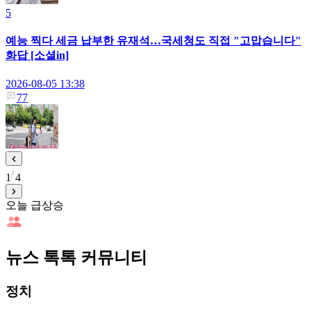
5
예능 찍다 세금 납부한 유재석…국세청도 직접 "고맙습니다"
화답 [소셜in]
2026-08-05 13:38
77
1
4
오늘 급상승
뉴스 톡톡 커뮤니티
정치