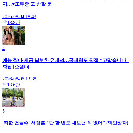
지…♥조우종 또 반할 듯
2026-08-04 18:43
13.8만
4
예능 찍다 세금 납부한 유재석…국세청도 직접 "고맙습니다"
화답 [소셜in]
2026-08-05 13:38
13.6만
5
'착한 건물주' 서장훈 "단 한 번도 내보낸 적 없어" (백만장자)