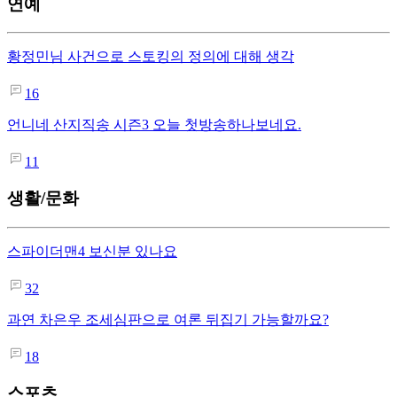
연예
황정민님 사건으로 스토킹의 정의에 대해 생각
16
언니네 산지직송 시즌3 오늘 첫방송하나보네요.
11
생활/문화
스파이더맨4 보신분 있나요
32
과연 차은우 조세심판으로 여론 뒤집기 가능할까요?
18
스포츠