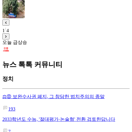
1
4
오늘 급상승
뉴스 톡톡 커뮤니티
정치
⚖️😡 보완수사권 폐지, 그 참담한 법치주의의 종말
193
2033학년도 수능, '절대평가·논술형' 전환 검토한답니다
7