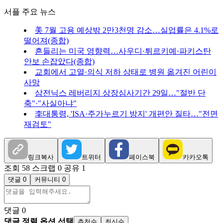
서플 주요 뉴스
美 7월 고용 예상밖 2만3천명 감소…실업률은 4.1%로
떨어져(종합)
흔들리는 미국 영향력…사우디·튀르키예·파키스탄
안보 손잡았다(종합)
교회에서 고열·의식 저하 상태로 병원 옮겨진 어린이
사망
삼전닉스 레버리지 상장심사기간 29일…"절반 단
축"·"사실아냐"
李대통령, 'ISA·주가누르기 방지' 개편안 질타…"전면
재검토"
링크복사
트위터
페이스북
카카오톡
조회 58
스크랩 0
공유 1
댓글 0
커뮤니티 0
댓글
0
댓글 정렬 옵션 선택
추천순
최신순