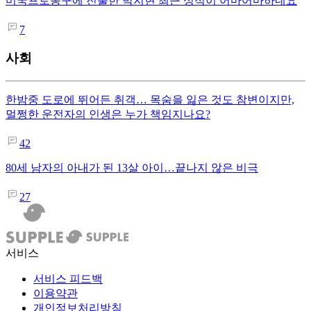
미국프로농구에 진출한 박지현 최근 성적이 어마어마하네요
7
사회
한밤중 도로에 뛰어든 취객… 목숨을 잃은 것도 참변이지만,
멀쩡한 운전자의 인생은 누가 책임지나요?
42
80세 남자의 아내가 된 13살 아이…끝나지 않은 비극
27
서비스
서비스 피드백
이용약관
개인정보처리방침