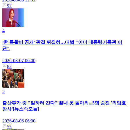
97
4
'尹 특활비 공개' 판결 뒤집혀…대법 "이미 대통령기록관 이
관"
2026-08-07 06:00
83
5
출산휴가 중 "일하러 간다" 끝내 못 돌아와...5명 숨진 '의암호
참사'[뉴스속오늘]
2026-08-06 06:00
55