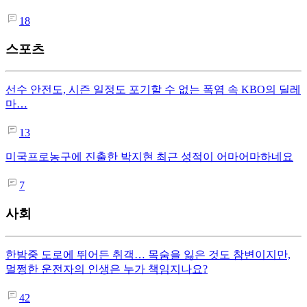
18
스포츠
선수 안전도, 시즌 일정도 포기할 수 없는 폭염 속 KBO의 딜레
마…
13
미국프로농구에 진출한 박지현 최근 성적이 어마어마하네요
7
사회
한밤중 도로에 뛰어든 취객… 목숨을 잃은 것도 참변이지만,
멀쩡한 운전자의 인생은 누가 책임지나요?
42