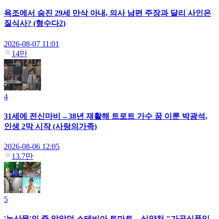
욕조에서 숨진 29세 만삭 아내, 의사 남편 주장과 달리 사인은
질식사? (형수다2)
2026-08-07 11:01
14만
4
31세에 전신마비→38년 재활해 트로트 가수 꿈 이룬 박광석,
인생 2막 시작 (사랑의가족)
2026-08-06 12:05
13.7만
5
'농산물'인 줄 알았던 스테비아 토마토…식약처 "가공식품입