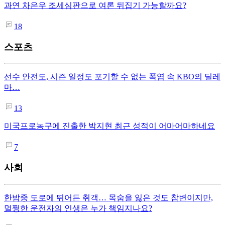
과연 차은우 조세심판으로 여론 뒤집기 가능할까요?
18
스포츠
선수 안전도, 시즌 일정도 포기할 수 없는 폭염 속 KBO의 딜레
마…
13
미국프로농구에 진출한 박지현 최근 성적이 어마어마하네요
7
사회
한밤중 도로에 뛰어든 취객… 목숨을 잃은 것도 참변이지만,
멀쩡한 운전자의 인생은 누가 책임지나요?