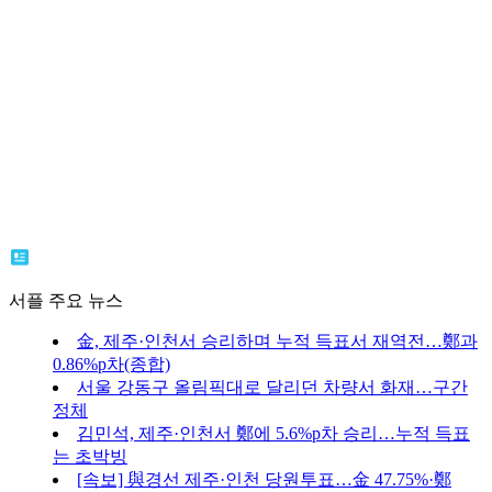
서플 주요 뉴스
金, 제주·인천서 승리하며 누적 득표서 재역전…鄭과
0.86%p차(종합)
서울 강동구 올림픽대로 달리던 차량서 화재…구간
정체
김민석, 제주·인천서 鄭에 5.6%p차 승리…누적 득표
는 초박빙
[속보] 與경선 제주·인천 당원투표…金 47.75%·鄭