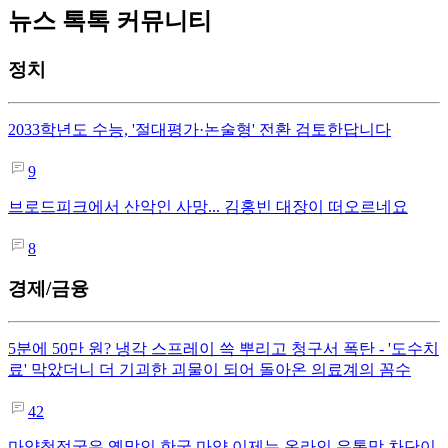
뉴스 톡톡 커뮤니티
정치
2033학년도 수능, '절대평가·논술형' 전환 검토한답니다
9
브로드피크에서 산악인 사망... 김홍빈 대장이 떠오르네요
8
경제/금융
5분에 50만 원? 냉각 스프레이 쓱 뿌리고 청구서 폭탄 - '도수치
료' 막았더니 더 기괴한 괴물이 되어 돌아온 의료계의 꼼수
42
마약청정국은 옛말인 한국,마약 이제는 온라인 유통망 차단이