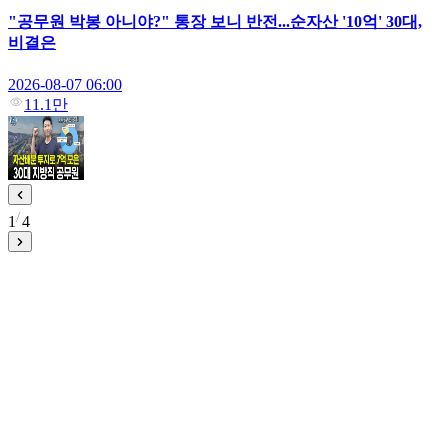
"공무원 박봉 아니야?" 통장 보니 반전...순자산 '10억' 30대,
비결은
2026-08-07 06:00
11.1만
1
4