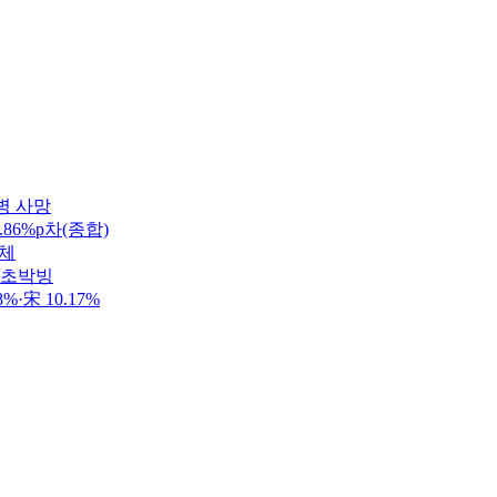
병 사망
86%p차(종합)
정체
 초박빙
·宋 10.17%