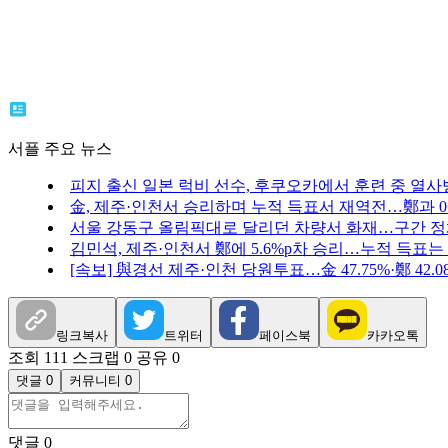
서플 주요 뉴스
피지 출신 일본 럭비 선수, 후쿠오카에서 훈련 중 열사
金, 제주·인천서 승리하며 누적 득표서 재역전…鄭과 0.
서울 강동구 올림픽대로 달리던 차량서 화재…구간 
김민석, 제주·인천서 鄭에 5.6%p차 승리…누적 득표는
[속보] 與경선 제주·인천 당원투표…金 47.75%·鄭 42.08%
링크복사
트위터
페이스북
카카오톡
조회 111
스크랩 0
공유 0
댓글 0
커뮤니티 0
댓글
0