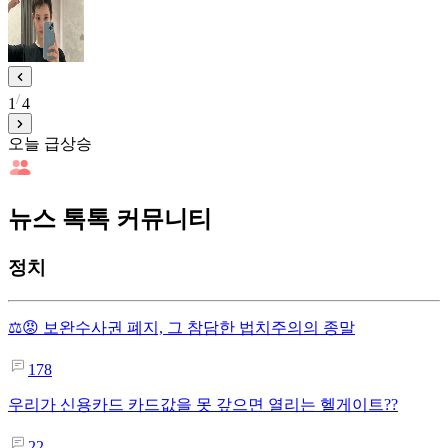
1
4
오늘 급상승
뉴스 톡톡 커뮤니티
정치
⚖️😡 보완수사권 폐지, 그 참담한 법치주의의 종말
178
우리가 신용카드 카드값을 못 갚으면 열리는 헬게이트??
22