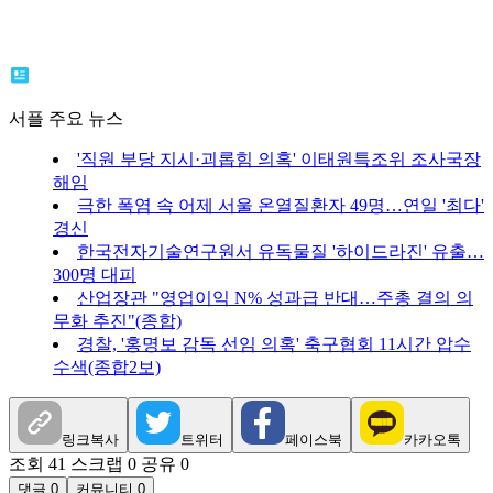
서플 주요 뉴스
'직원 부당 지시·괴롭힘 의혹' 이태원특조위 조사국장
해임
극한 폭염 속 어제 서울 온열질환자 49명…연일 '최다'
경신
한국전자기술연구원서 유독물질 '하이드라진' 유출…
300명 대피
산업장관 "영업이익 N% 성과급 반대…주총 결의 의
무화 추진"(종합)
경찰, '홍명보 감독 선임 의혹' 축구협회 11시간 압수
수색(종합2보)
링크복사
트위터
페이스북
카카오톡
조회 41
스크랩 0
공유 0
댓글 0
커뮤니티 0