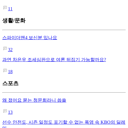
11
생활/문화
스파이더맨4 보신분 있나요
32
과연 차은우 조세심판으로 여론 뒤집기 가능할까요?
18
스포츠
왜 졌어요 묻는 청문회라니 씁쓸
13
선수 안전도, 시즌 일정도 포기할 수 없는 폭염 속 KBO의 딜레