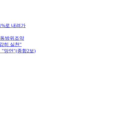
.1%로 내려가
공동방위조약
감히 실천"
"망언"(종합2보)