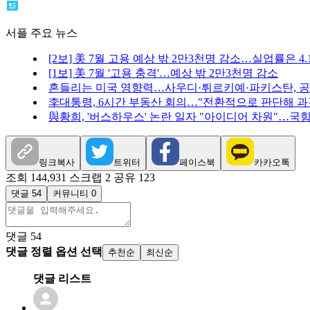
서플 주요 뉴스
[2보] 美 7월 고용 예상 밖 2만3천명 감소…실업률은 4
[1보] 美 7월 '고용 충격'…예상 밖 2만3천명 감소
흔들리는 미국 영향력…사우디·튀르키예·파키스탄, 
李대통령, 6시간 부동산 회의…"전환적으로 판단해 과
與황희, '버스하우스' 논란 일자 "아이디어 차원"…국힘 
링크복사
트위터
페이스북
카카오톡
조회 144,931
스크랩 2
공유 123
댓글 54
커뮤니티 0
댓글
54
댓글 정렬 옵션 선택
추천순
최신순
댓글 리스트