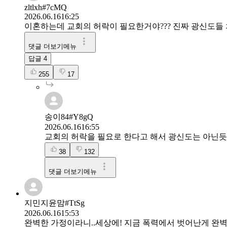
zltlxh#7cMQ
2026.06.16
16:25
이혼하는데 교회의 허락이 필요한거야??? 진짜 광신도들 치
댓글 더보기메뉴
답글
4
255
17
송이84#Y8gQ
2026.06.16
16:55
교회의 허락을 필요로 한다고 해서 광신도는 아닌듯
38
132
댓글 더보기메뉴
지민지윤맘#TtSg
2026.06.16
15:53
완벽한 가정이라니..세상에! 지금 폭력에서 벗어난게 완벽