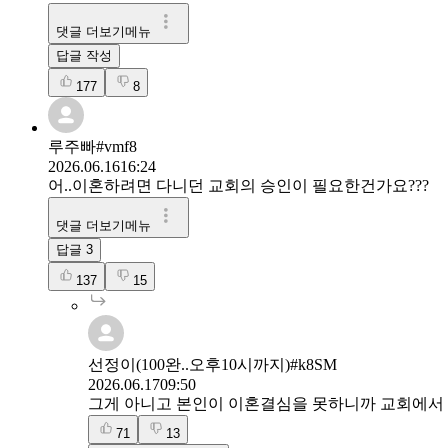
댓글 더보기메뉴
답글 작성
177
8
루주빠#vmf8
2026.06.16
16:24
어..이혼하려면 다니던 교회의 승인이 필요한건가요???
댓글 더보기메뉴
답글
3
137
15
선정이(100완..오후10시까지)#k8SM
2026.06.17
09:50
그게 아니고 본인이 이혼결심을 못하니까 교회에서
71
13