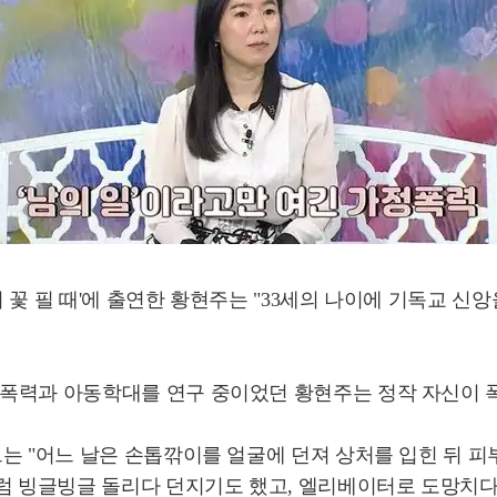
론의 꽃 필 때'에 출연한 황현주는 "33세의 나이에 기독교 
폭력과 아동학대를 연구 중이었던 황현주는 정작 자신이 폭
는 "어느 날은 손톱깎이를 얼굴에 던져 상처를 입힌 뒤 피
럼 빙글빙글 돌리다 던지기도 했고, 엘리베이터로 도망치다